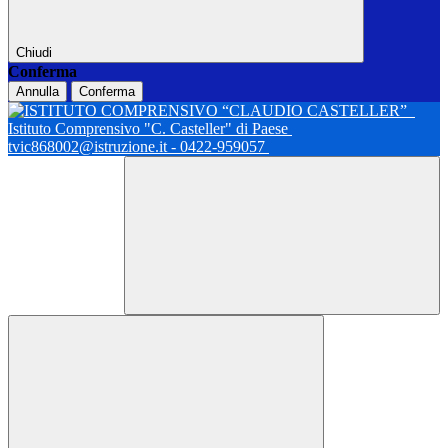
Chiudi
Conferma
Annulla
Conferma
Istituto Comprensivo "C. Casteller" di Paese
tvic868002@istruzione.it - 0422-959057