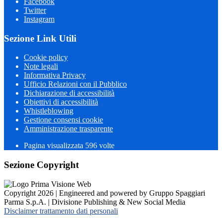
Facebook
Twitter
Instagram
Sezione Link Utili
Cookie policy
Note legali
Informativa Privacy
Ufficio Relazioni con il Pubblico
Dichiarazione di accessibilità
Obiettivi di accessibilità
Whistleblowing
Gestione consensi cookie
Amministrazione trasparente
Pagina visualizzata
596
volte
Sezione Copyright
Copyright 2026 | Engineered and powered by Gruppo Spaggiari
Parma S.p.A. | Divisione Publishing & New Social Media
Disclaimer trattamento dati personali