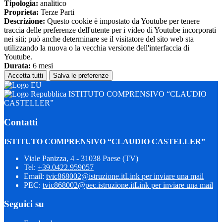
Tipologia:
analitico
Proprieta:
Terze Parti
Descrizione:
Questo cookie è impostato da Youtube per tenere
traccia delle preferenze dell'utente per i video di Youtube incorporati
nei siti; può anche determinare se il visitatore del sito web sta
utilizzando la nuova o la vecchia versione dell'interfaccia di
Youtube.
Durata:
6 mesi
Accetta tutti
Salva le preferenze
ISTITUTO COMPRENSIVO “CLAUDIO
CASTELLER”
Contatti
ISTITUTO COMPRENSIVO “CLAUDIO CASTELLER”
Viale Panizza, 4 - 31038 Paese (TV)
Tel:
+39.0422.959057
Email:
tvic868002@istruzione.it
Link per inviare una mail
PEC:
tvic868002@pec.istruzione.it
Link per inviare una mail
Seguici su