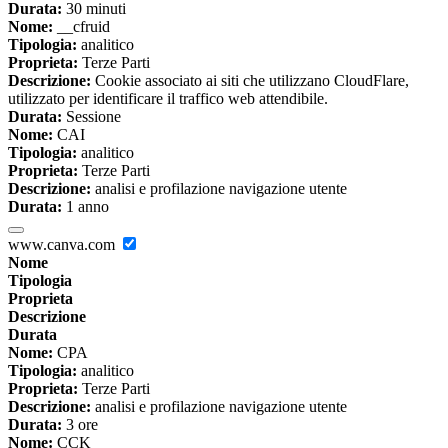
Durata:
30 minuti
Nome:
__cfruid
Tipologia:
analitico
Proprieta:
Terze Parti
Descrizione:
Cookie associato ai siti che utilizzano CloudFlare,
utilizzato per identificare il traffico web attendibile.
Durata:
Sessione
Nome:
CAI
Tipologia:
analitico
Proprieta:
Terze Parti
Descrizione:
analisi e profilazione navigazione utente
Durata:
1 anno
www.canva.com
Nome
Tipologia
Proprieta
Descrizione
Durata
Nome:
CPA
Tipologia:
analitico
Proprieta:
Terze Parti
Descrizione:
analisi e profilazione navigazione utente
Durata:
3 ore
Nome:
CCK