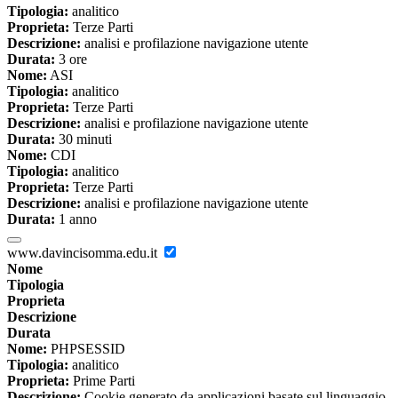
Tipologia:
analitico
Proprieta:
Terze Parti
Descrizione:
analisi e profilazione navigazione utente
Durata:
3 ore
Nome:
ASI
Tipologia:
analitico
Proprieta:
Terze Parti
Descrizione:
analisi e profilazione navigazione utente
Durata:
30 minuti
Nome:
CDI
Tipologia:
analitico
Proprieta:
Terze Parti
Descrizione:
analisi e profilazione navigazione utente
Durata:
1 anno
www.davincisomma.edu.it
Nome
Tipologia
Proprieta
Descrizione
Durata
Nome:
PHPSESSID
Tipologia:
analitico
Proprieta:
Prime Parti
Descrizione:
Cookie generato da applicazioni basate sul linguaggio