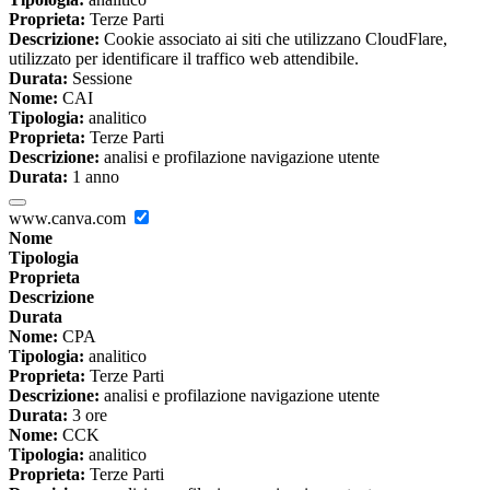
Proprieta:
Terze Parti
Descrizione:
Cookie associato ai siti che utilizzano CloudFlare,
utilizzato per identificare il traffico web attendibile.
Durata:
Sessione
Nome:
CAI
Tipologia:
analitico
Proprieta:
Terze Parti
Descrizione:
analisi e profilazione navigazione utente
Durata:
1 anno
www.canva.com
Nome
Tipologia
Proprieta
Descrizione
Durata
Nome:
CPA
Tipologia:
analitico
Proprieta:
Terze Parti
Descrizione:
analisi e profilazione navigazione utente
Durata:
3 ore
Nome:
CCK
Tipologia:
analitico
Proprieta:
Terze Parti