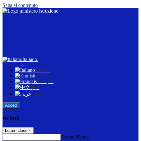
Salta al contenuto
Italiano
Italiano
English
Français
中文
عربى
Accedi
Accedi
button close
×
Nome Utente