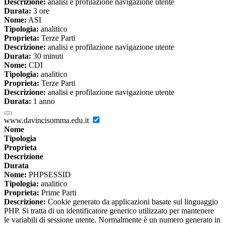
Descrizione:
analisi e profilazione navigazione utente
Durata:
3 ore
Nome:
ASI
Tipologia:
analitico
Proprieta:
Terze Parti
Descrizione:
analisi e profilazione navigazione utente
Durata:
30 minuti
Nome:
CDI
Tipologia:
analitico
Proprieta:
Terze Parti
Descrizione:
analisi e profilazione navigazione utente
Durata:
1 anno
www.davincisomma.edu.it
Nome
Tipologia
Proprieta
Descrizione
Durata
Nome:
PHPSESSID
Tipologia:
analitico
Proprieta:
Prime Parti
Descrizione:
Cookie generato da applicazioni basate sul linguaggio
PHP. Si tratta di un identificatore generico utilizzato per mantenere
le variabili di sessione utente. Normalmente è un numero generato in