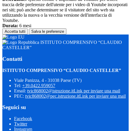
traccia delle preferenze dell'utente per i video di Youtube incorporati
nei siti; può anche determinare se il visitatore del sito web sta
utilizzando la nuova o la vecchia versione dell'interfaccia di
Youtube.
Durata:
6 mesi
Accetta tutti
Salva le preferenze
ISTITUTO COMPRENSIVO “CLAUDIO
CASTELLER”
Contatti
ISTITUTO COMPRENSIVO “CLAUDIO CASTELLER”
Viale Panizza, 4 - 31038 Paese (TV)
Tel:
+39.0422.959057
Email:
tvic868002@istruzione.it
Link per inviare una mail
PEC:
tvic868002@pec.istruzione.it
Link per inviare una mail
Seguici su
Facebook
Twitter
Instagram