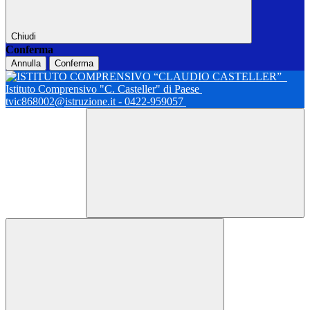
Chiudi
Conferma
Annulla
Conferma
Istituto Comprensivo "C. Casteller" di Paese
tvic868002@istruzione.it - 0422-959057