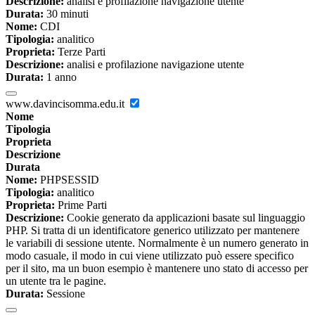
Descrizione:
analisi e profilazione navigazione utente
Durata:
30 minuti
Nome:
CDI
Tipologia:
analitico
Proprieta:
Terze Parti
Descrizione:
analisi e profilazione navigazione utente
Durata:
1 anno
www.davincisomma.edu.it
Nome
Tipologia
Proprieta
Descrizione
Durata
Nome:
PHPSESSID
Tipologia:
analitico
Proprieta:
Prime Parti
Descrizione:
Cookie generato da applicazioni basate sul linguaggio
PHP. Si tratta di un identificatore generico utilizzato per mantenere
le variabili di sessione utente. Normalmente è un numero generato in
modo casuale, il modo in cui viene utilizzato può essere specifico
per il sito, ma un buon esempio è mantenere uno stato di accesso per
un utente tra le pagine.
Durata:
Sessione