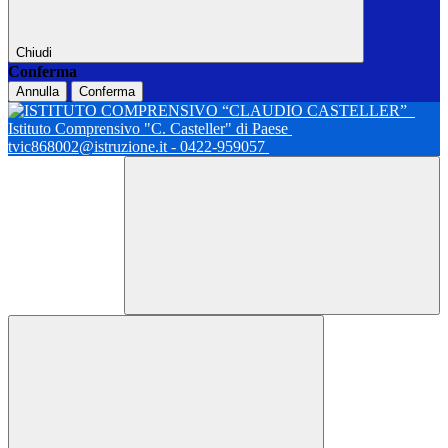
Chiudi
Conferma
Annulla
Conferma
Istituto Comprensivo "C. Casteller" di Paese
tvic868002@istruzione.it - 0422-959057