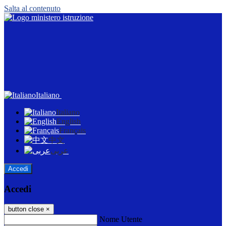
Salta al contenuto
Italiano
Italiano
English
Français
中文
عربى
Accedi
Accedi
button close
×
Nome Utente