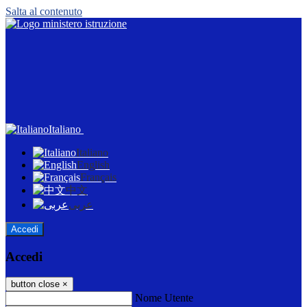
Salta al contenuto
Italiano
Italiano
English
Français
中文
عربى
Accedi
Accedi
button close
×
Nome Utente