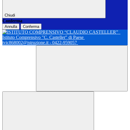
Chiudi
Conferma
Annulla
Conferma
Istituto Comprensivo "C. Casteller" di Paese
tvic868002@istruzione.it - 0422-959057