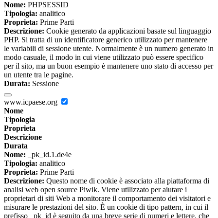
Nome:
PHPSESSID
Tipologia:
analitico
Proprieta:
Prime Parti
Descrizione:
Cookie generato da applicazioni basate sul linguaggio
PHP. Si tratta di un identificatore generico utilizzato per mantenere
le variabili di sessione utente. Normalmente è un numero generato in
modo casuale, il modo in cui viene utilizzato può essere specifico
per il sito, ma un buon esempio è mantenere uno stato di accesso per
un utente tra le pagine.
Durata:
Sessione
www.icpaese.org
Nome
Tipologia
Proprieta
Descrizione
Durata
Nome:
_pk_id.1.de4e
Tipologia:
analitico
Proprieta:
Prime Parti
Descrizione:
Questo nome di cookie è associato alla piattaforma di
analisi web open source Piwik. Viene utilizzato per aiutare i
proprietari di siti Web a monitorare il comportamento dei visitatori e
misurare le prestazioni del sito. È un cookie di tipo pattern, in cui il
prefisso _pk_id è seguito da una breve serie di numeri e lettere, che