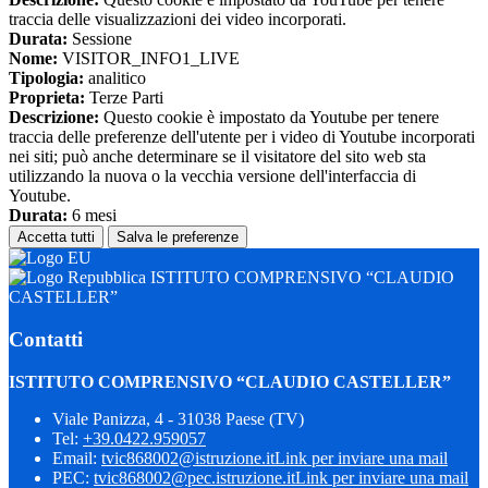
traccia delle visualizzazioni dei video incorporati.
Durata:
Sessione
Nome:
VISITOR_INFO1_LIVE
Tipologia:
analitico
Proprieta:
Terze Parti
Descrizione:
Questo cookie è impostato da Youtube per tenere
traccia delle preferenze dell'utente per i video di Youtube incorporati
nei siti; può anche determinare se il visitatore del sito web sta
utilizzando la nuova o la vecchia versione dell'interfaccia di
Youtube.
Durata:
6 mesi
Accetta tutti
Salva le preferenze
ISTITUTO COMPRENSIVO “CLAUDIO
CASTELLER”
Contatti
ISTITUTO COMPRENSIVO “CLAUDIO CASTELLER”
Viale Panizza, 4 - 31038 Paese (TV)
Tel:
+39.0422.959057
Email:
tvic868002@istruzione.it
Link per inviare una mail
PEC:
tvic868002@pec.istruzione.it
Link per inviare una mail