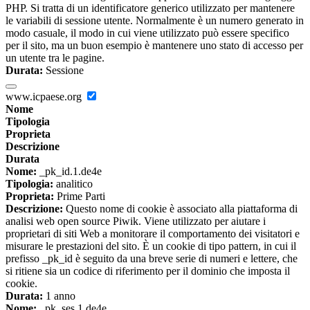
PHP. Si tratta di un identificatore generico utilizzato per mantenere
le variabili di sessione utente. Normalmente è un numero generato in
modo casuale, il modo in cui viene utilizzato può essere specifico
per il sito, ma un buon esempio è mantenere uno stato di accesso per
un utente tra le pagine.
Durata:
Sessione
www.icpaese.org
Nome
Tipologia
Proprieta
Descrizione
Durata
Nome:
_pk_id.1.de4e
Tipologia:
analitico
Proprieta:
Prime Parti
Descrizione:
Questo nome di cookie è associato alla piattaforma di
analisi web open source Piwik. Viene utilizzato per aiutare i
proprietari di siti Web a monitorare il comportamento dei visitatori e
misurare le prestazioni del sito. È un cookie di tipo pattern, in cui il
prefisso _pk_id è seguito da una breve serie di numeri e lettere, che
si ritiene sia un codice di riferimento per il dominio che imposta il
cookie.
Durata:
1 anno
Nome:
_pk_ses.1.de4e