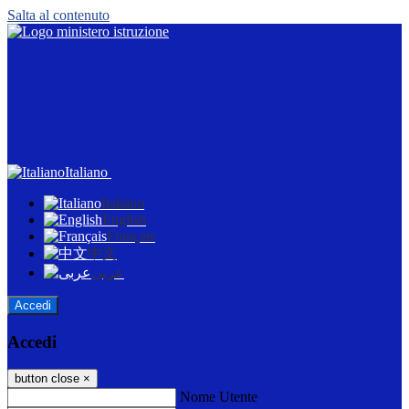
Salta al contenuto
Italiano
Italiano
English
Français
中文
عربى
Accedi
Accedi
button close
×
Nome Utente