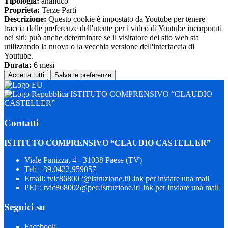
Tipologia:
analitico
Proprieta:
Terze Parti
Descrizione:
Questo cookie è impostato da Youtube per tenere
traccia delle preferenze dell'utente per i video di Youtube incorporati
nei siti; può anche determinare se il visitatore del sito web sta
utilizzando la nuova o la vecchia versione dell'interfaccia di
Youtube.
Durata:
6 mesi
Accetta tutti
Salva le preferenze
ISTITUTO COMPRENSIVO “CLAUDIO
CASTELLER”
Contatti
ISTITUTO COMPRENSIVO “CLAUDIO CASTELLER”
Viale Panizza, 4 - 31038 Paese (TV)
Tel:
+39.0422.959057
Email:
tvic868002@istruzione.it
Link per inviare una mail
PEC:
tvic868002@pec.istruzione.it
Link per inviare una mail
Seguici su
Facebook