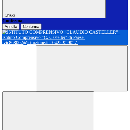
Chiudi
Conferma
Annulla
Conferma
Istituto Comprensivo "C. Casteller" di Paese
tvic868002@istruzione.it - 0422-959057