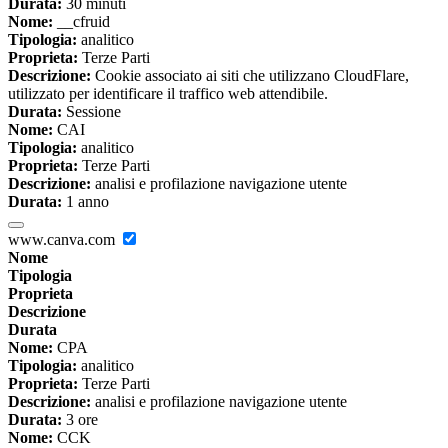
Durata:
30 minuti
Nome:
__cfruid
Tipologia:
analitico
Proprieta:
Terze Parti
Descrizione:
Cookie associato ai siti che utilizzano CloudFlare,
utilizzato per identificare il traffico web attendibile.
Durata:
Sessione
Nome:
CAI
Tipologia:
analitico
Proprieta:
Terze Parti
Descrizione:
analisi e profilazione navigazione utente
Durata:
1 anno
www.canva.com
Nome
Tipologia
Proprieta
Descrizione
Durata
Nome:
CPA
Tipologia:
analitico
Proprieta:
Terze Parti
Descrizione:
analisi e profilazione navigazione utente
Durata:
3 ore
Nome:
CCK