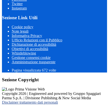
Twitter
Instagram
Sezione Link Utili
Cookie policy
Note legali
Informativa Privacy
Ufficio Relazioni con il Pubblico
Dichiarazione di accessibilità
Obiettivi di accessibilità
Whistleblowing
Gestione consensi cookie
Amministrazione trasparente
Pagina visualizzata
672
volte
Sezione Copyright
Copyright 2026 | Engineered and powered by Gruppo Spaggiari
Parma S.p.A. | Divisione Publishing & New Social Media
Disclaimer trattamento dati personali