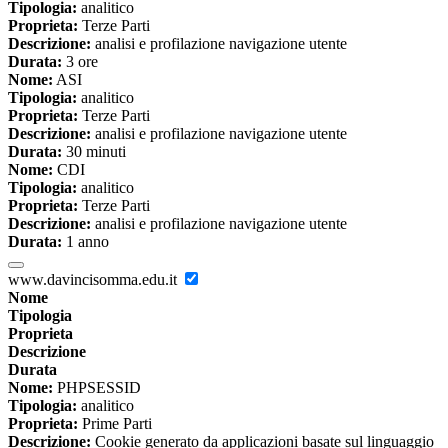
Tipologia:
analitico
Proprieta:
Terze Parti
Descrizione:
analisi e profilazione navigazione utente
Durata:
3 ore
Nome:
ASI
Tipologia:
analitico
Proprieta:
Terze Parti
Descrizione:
analisi e profilazione navigazione utente
Durata:
30 minuti
Nome:
CDI
Tipologia:
analitico
Proprieta:
Terze Parti
Descrizione:
analisi e profilazione navigazione utente
Durata:
1 anno
www.davincisomma.edu.it
Nome
Tipologia
Proprieta
Descrizione
Durata
Nome:
PHPSESSID
Tipologia:
analitico
Proprieta:
Prime Parti
Descrizione:
Cookie generato da applicazioni basate sul linguaggio