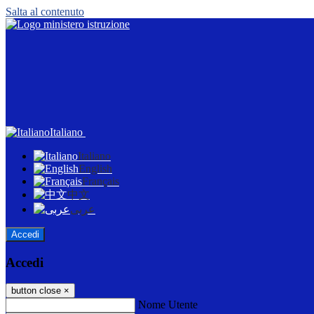
Salta al contenuto
Italiano
Italiano
English
Français
中文
عربى
Accedi
Accedi
button close
×
Nome Utente