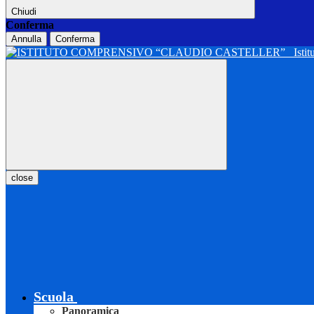
Chiudi
Conferma
Annulla
Conferma
Isti
close
Scuola
Panoramica