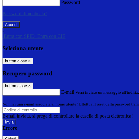
Password
Password dimenticata?
-
Entra con SPID
Entra con CIE
Seleziona utente
button close
×
Recupero password
button close
×
E-mail
Verrà inviato un messaggio all'indirizz
Non hai una e-mail associata al nome utente? Effettua il reset della password tram
E-mail inviata, si prega di controllare la casella di posta elettronica!
Errore