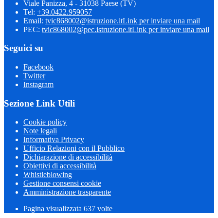
Viale Panizza, 4 - 31038 Paese (TV)
Tel:
+39.0422.959057
Email:
tvic868002@istruzione.it
Link per inviare una mail
PEC:
tvic868002@pec.istruzione.it
Link per inviare una mail
Seguici su
Facebook
Twitter
Instagram
Sezione Link Utili
Cookie policy
Note legali
Informativa Privacy
Ufficio Relazioni con il Pubblico
Dichiarazione di accessibilità
Obiettivi di accessibilità
Whistleblowing
Gestione consensi cookie
Amministrazione trasparente
Pagina visualizzata
637
volte