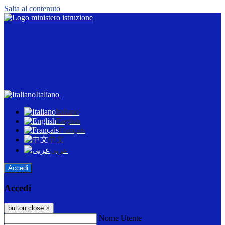
Salta al contenuto
Italiano
Italiano
English
Français
中文
عربى
Accedi
Accedi
button close
×
Nome Utente