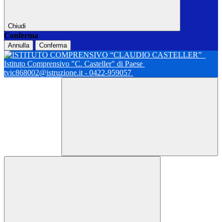
Chiudi
Conferma
Annulla
Conferma
Istituto Comprensivo "C. Casteller" di Paese
tvic868002@istruzione.it - 0422-959057