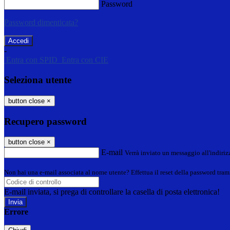
Password
Password dimenticata?
-
Entra con SPID
Entra con CIE
Seleziona utente
button close
×
Recupero password
button close
×
E-mail
Verrà inviato un messaggio all'indirizz
Non hai una e-mail associata al nome utente? Effettua il reset della password tram
E-mail inviata, si prega di controllare la casella di posta elettronica!
Errore