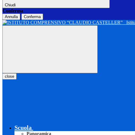
Chiudi
Conferma
Annulla
Conferma
Isti
close
Scuola
Panoramica