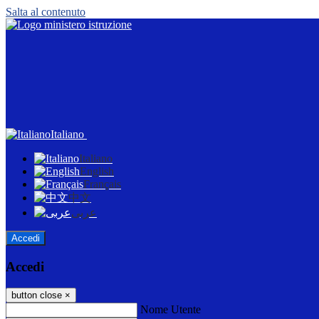
Salta al contenuto
Italiano
Italiano
English
Français
中文
عربى
Accedi
Accedi
button close
×
Nome Utente