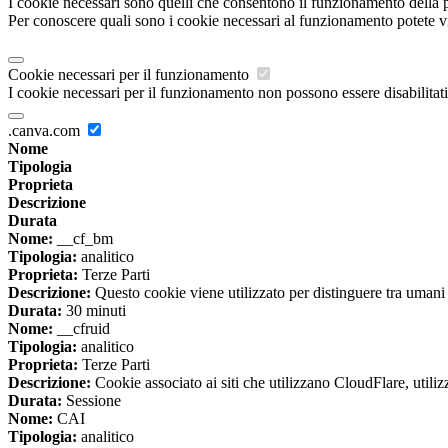
I cookie necessari sono quelli che consentono il funzionamento della pi
Per conoscere quali sono i cookie necessari al funzionamento potete v
Cookie necessari per il funzionamento
I cookie necessari per il funzionamento non possono essere disabilitati.
.canva.com
Nome
Tipologia
Proprieta
Descrizione
Durata
Nome:
__cf_bm
Tipologia:
analitico
Proprieta:
Terze Parti
Descrizione:
Questo cookie viene utilizzato per distinguere tra umani e 
Durata:
30 minuti
Nome:
__cfruid
Tipologia:
analitico
Proprieta:
Terze Parti
Descrizione:
Cookie associato ai siti che utilizzano CloudFlare, utilizza
Durata:
Sessione
Nome:
CAI
Tipologia:
analitico