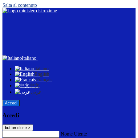
Salta al contenuto
Italiano
Italiano
English
Français
中文
عربى
Accedi
Accedi
button close
×
Nome Utente