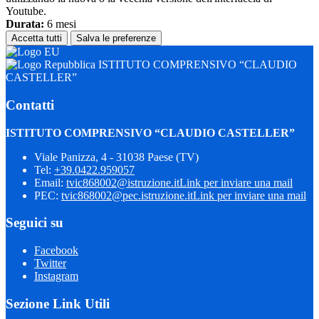
Youtube.
Durata:
6 mesi
Accetta tutti
Salva le preferenze
ISTITUTO COMPRENSIVO “CLAUDIO
CASTELLER”
Contatti
ISTITUTO COMPRENSIVO “CLAUDIO CASTELLER”
Viale Panizza, 4 - 31038 Paese (TV)
Tel:
+39.0422.959057
Email:
tvic868002@istruzione.it
Link per inviare una mail
PEC:
tvic868002@pec.istruzione.it
Link per inviare una mail
Seguici su
Facebook
Twitter
Instagram
Sezione Link Utili