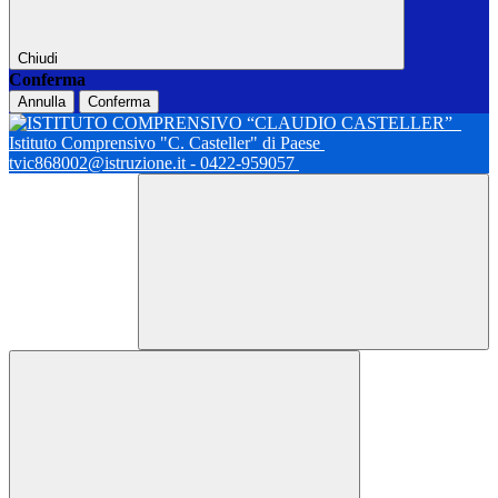
Chiudi
Conferma
Annulla
Conferma
Istituto Comprensivo "C. Casteller" di Paese
tvic868002@istruzione.it - 0422-959057