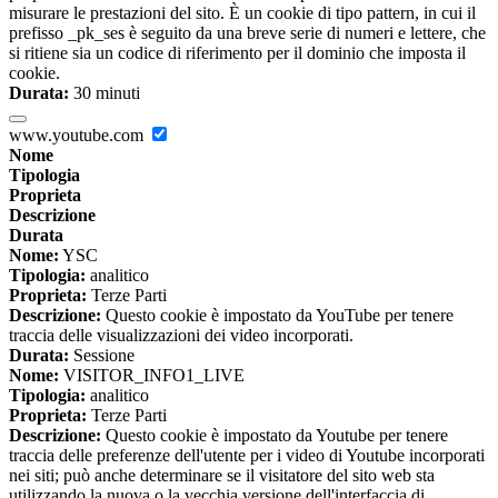
misurare le prestazioni del sito. È un cookie di tipo pattern, in cui il
prefisso _pk_ses è seguito da una breve serie di numeri e lettere, che
si ritiene sia un codice di riferimento per il dominio che imposta il
cookie.
Durata:
30 minuti
www.youtube.com
Nome
Tipologia
Proprieta
Descrizione
Durata
Nome:
YSC
Tipologia:
analitico
Proprieta:
Terze Parti
Descrizione:
Questo cookie è impostato da YouTube per tenere
traccia delle visualizzazioni dei video incorporati.
Durata:
Sessione
Nome:
VISITOR_INFO1_LIVE
Tipologia:
analitico
Proprieta:
Terze Parti
Descrizione:
Questo cookie è impostato da Youtube per tenere
traccia delle preferenze dell'utente per i video di Youtube incorporati
nei siti; può anche determinare se il visitatore del sito web sta
utilizzando la nuova o la vecchia versione dell'interfaccia di