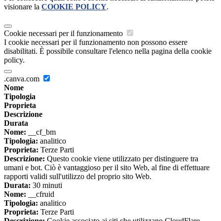
visionare la
COOKIE POLICY
.
Cookie necessari per il funzionamento
I cookie necessari per il funzionamento non possono essere
disabilitati. È possibile consultare l'elenco nella pagina della cookie
policy.
.canva.com
Nome
Tipologia
Proprieta
Descrizione
Durata
Nome:
__cf_bm
Tipologia:
analitico
Proprieta:
Terze Parti
Descrizione:
Questo cookie viene utilizzato per distinguere tra
umani e bot. Ciò è vantaggioso per il sito Web, al fine di effettuare
rapporti validi sull'utilizzo del proprio sito Web.
Durata:
30 minuti
Nome:
__cfruid
Tipologia:
analitico
Proprieta:
Terze Parti
Descrizione:
Cookie associato ai siti che utilizzano CloudFlare,