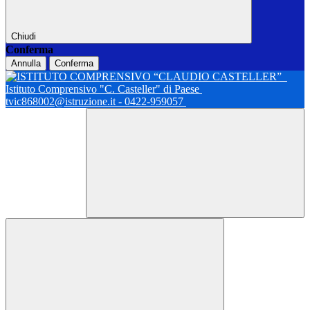
Chiudi
Conferma
Annulla
Conferma
Istituto Comprensivo "C. Casteller" di Paese
tvic868002@istruzione.it - 0422-959057