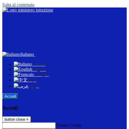
Salta al contenuto
Italiano
Italiano
English
Français
中文
عربى
Accedi
Accedi
button close
×
Nome Utente