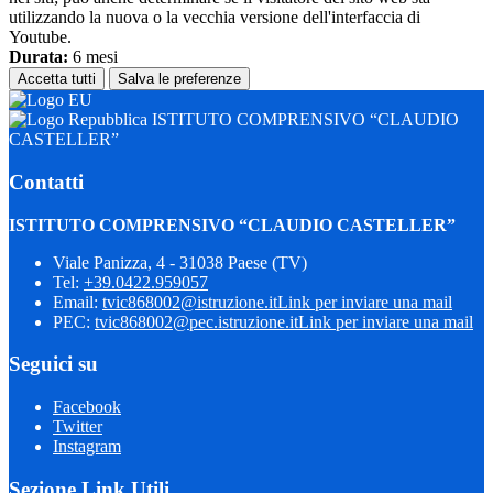
utilizzando la nuova o la vecchia versione dell'interfaccia di
Youtube.
Durata:
6 mesi
Accetta tutti
Salva le preferenze
ISTITUTO COMPRENSIVO “CLAUDIO
CASTELLER”
Contatti
ISTITUTO COMPRENSIVO “CLAUDIO CASTELLER”
Viale Panizza, 4 - 31038 Paese (TV)
Tel:
+39.0422.959057
Email:
tvic868002@istruzione.it
Link per inviare una mail
PEC:
tvic868002@pec.istruzione.it
Link per inviare una mail
Seguici su
Facebook
Twitter
Instagram
Sezione Link Utili