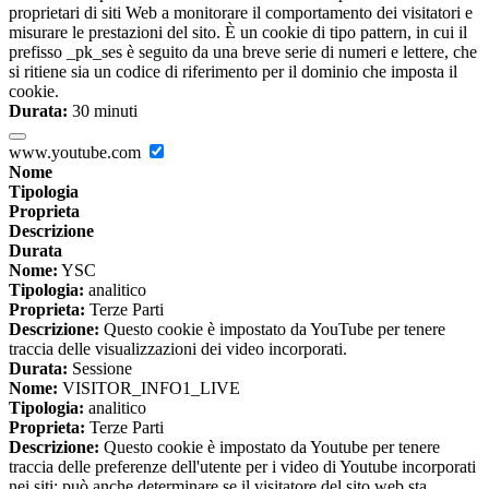
proprietari di siti Web a monitorare il comportamento dei visitatori e
misurare le prestazioni del sito. È un cookie di tipo pattern, in cui il
prefisso _pk_ses è seguito da una breve serie di numeri e lettere, che
si ritiene sia un codice di riferimento per il dominio che imposta il
cookie.
Durata:
30 minuti
www.youtube.com
Nome
Tipologia
Proprieta
Descrizione
Durata
Nome:
YSC
Tipologia:
analitico
Proprieta:
Terze Parti
Descrizione:
Questo cookie è impostato da YouTube per tenere
traccia delle visualizzazioni dei video incorporati.
Durata:
Sessione
Nome:
VISITOR_INFO1_LIVE
Tipologia:
analitico
Proprieta:
Terze Parti
Descrizione:
Questo cookie è impostato da Youtube per tenere
traccia delle preferenze dell'utente per i video di Youtube incorporati
nei siti; può anche determinare se il visitatore del sito web sta