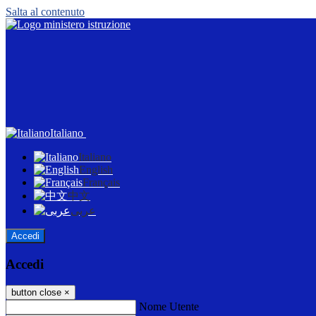
Salta al contenuto
Italiano
Italiano
English
Français
中文
عربى
Accedi
Accedi
button close
×
Nome Utente