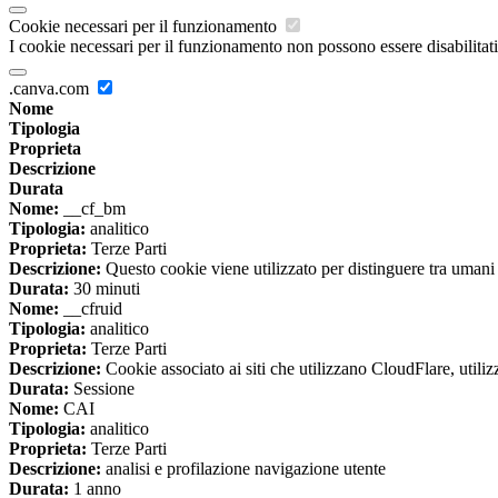
Cookie necessari per il funzionamento
I cookie necessari per il funzionamento non possono essere disabilitati.
.canva.com
Nome
Tipologia
Proprieta
Descrizione
Durata
Nome:
__cf_bm
Tipologia:
analitico
Proprieta:
Terze Parti
Descrizione:
Questo cookie viene utilizzato per distinguere tra umani e 
Durata:
30 minuti
Nome:
__cfruid
Tipologia:
analitico
Proprieta:
Terze Parti
Descrizione:
Cookie associato ai siti che utilizzano CloudFlare, utilizza
Durata:
Sessione
Nome:
CAI
Tipologia:
analitico
Proprieta:
Terze Parti
Descrizione:
analisi e profilazione navigazione utente
Durata:
1 anno