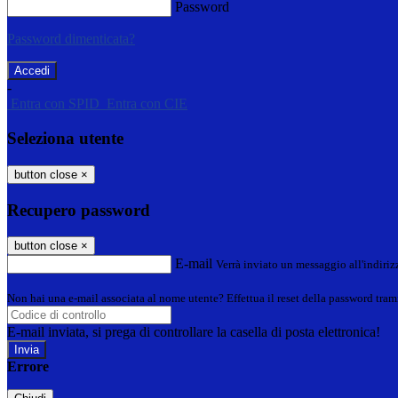
Password
Password dimenticata?
-
Entra con SPID
Entra con CIE
Seleziona utente
button close
×
Recupero password
button close
×
E-mail
Verrà inviato un messaggio all'indirizz
Non hai una e-mail associata al nome utente? Effettua il reset della password tram
E-mail inviata, si prega di controllare la casella di posta elettronica!
Errore