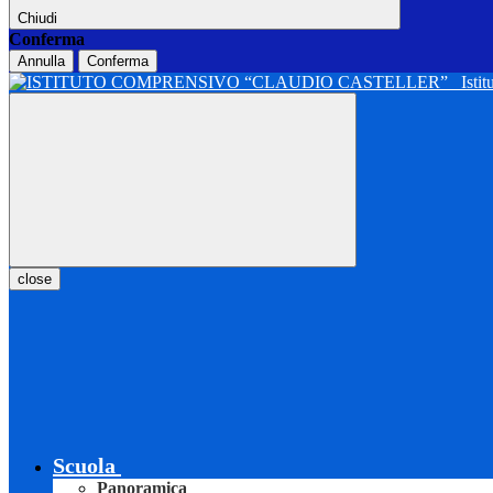
Chiudi
Conferma
Annulla
Conferma
Isti
close
Scuola
Panoramica