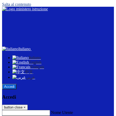
Salta al contenuto
Italiano
Italiano
English
Français
中文
عربى
Accedi
Accedi
button close
×
Nome Utente