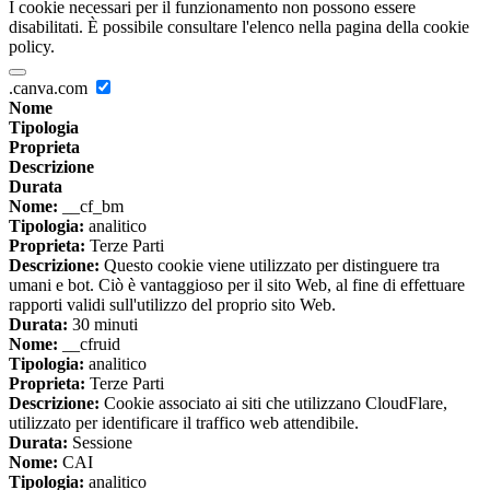
I cookie necessari per il funzionamento non possono essere
disabilitati. È possibile consultare l'elenco nella pagina della cookie
policy.
.canva.com
Nome
Tipologia
Proprieta
Descrizione
Durata
Nome:
__cf_bm
Tipologia:
analitico
Proprieta:
Terze Parti
Descrizione:
Questo cookie viene utilizzato per distinguere tra
umani e bot. Ciò è vantaggioso per il sito Web, al fine di effettuare
rapporti validi sull'utilizzo del proprio sito Web.
Durata:
30 minuti
Nome:
__cfruid
Tipologia:
analitico
Proprieta:
Terze Parti
Descrizione:
Cookie associato ai siti che utilizzano CloudFlare,
utilizzato per identificare il traffico web attendibile.
Durata:
Sessione
Nome:
CAI
Tipologia:
analitico