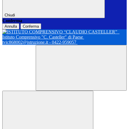
Chiudi
Conferma
Annulla
Conferma
Istituto Comprensivo "C. Casteller" di Paese
tvic868002@istruzione.it - 0422-959057