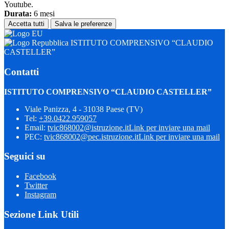
Youtube.
Durata:
6 mesi
Accetta tutti
Salva le preferenze
ISTITUTO COMPRENSIVO “CLAUDIO
CASTELLER”
Contatti
ISTITUTO COMPRENSIVO “CLAUDIO CASTELLER”
Viale Panizza, 4 - 31038 Paese (TV)
Tel:
+39.0422.959057
Email:
tvic868002@istruzione.it
Link per inviare una mail
PEC:
tvic868002@pec.istruzione.it
Link per inviare una mail
Seguici su
Facebook
Twitter
Instagram
Sezione Link Utili