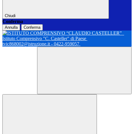
Chiudi
Conferma
Annulla
Conferma
Istituto Comprensivo "C. Casteller" di Paese
tvic868002@istruzione.it - 0422-959057