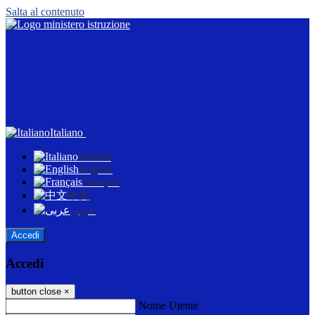
Salta al contenuto
Italiano
Italiano
English
Français
中文
عربى
Accedi
Accedi
button close
×
Nome Utente