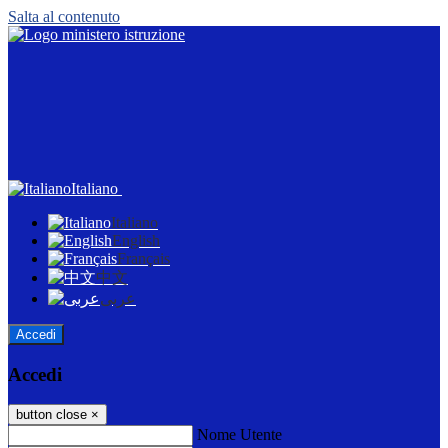
Salta al contenuto
Italiano
Italiano
English
Français
中文
عربى
Accedi
Accedi
button close
×
Nome Utente