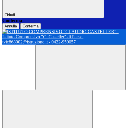
Chiudi
Conferma
Annulla
Conferma
Istituto Comprensivo "C. Casteller" di Paese
tvic868002@istruzione.it - 0422-959057