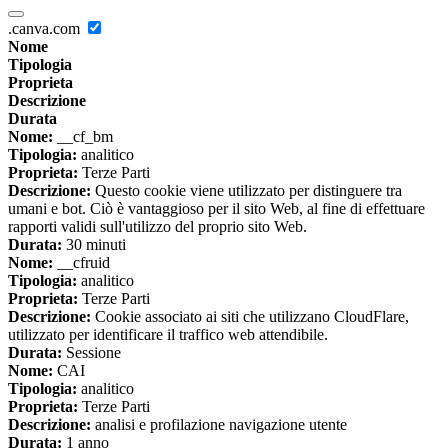
.canva.com
Nome
Tipologia
Proprieta
Descrizione
Durata
Nome:
__cf_bm
Tipologia:
analitico
Proprieta:
Terze Parti
Descrizione:
Questo cookie viene utilizzato per distinguere tra
umani e bot. Ciò è vantaggioso per il sito Web, al fine di effettuare
rapporti validi sull'utilizzo del proprio sito Web.
Durata:
30 minuti
Nome:
__cfruid
Tipologia:
analitico
Proprieta:
Terze Parti
Descrizione:
Cookie associato ai siti che utilizzano CloudFlare,
utilizzato per identificare il traffico web attendibile.
Durata:
Sessione
Nome:
CAI
Tipologia:
analitico
Proprieta:
Terze Parti
Descrizione:
analisi e profilazione navigazione utente
Durata:
1 anno