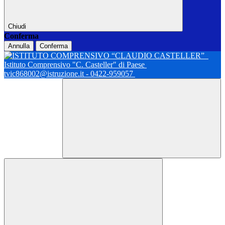
Chiudi
Conferma
Annulla
Conferma
Istituto Comprensivo "C. Casteller" di Paese
tvic868002@istruzione.it - 0422-959057