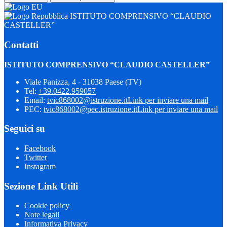
ISTITUTO COMPRENSIVO “CLAUDIO
CASTELLER”
Contatti
ISTITUTO COMPRENSIVO “CLAUDIO CASTELLER”
Viale Panizza, 4 - 31038 Paese (TV)
Tel:
+39.0422.959057
Email:
tvic868002@istruzione.it
Link per inviare una mail
PEC:
tvic868002@pec.istruzione.it
Link per inviare una mail
Seguici su
Facebook
Twitter
Instagram
Sezione Link Utili
Cookie policy
Note legali
Informativa Privacy