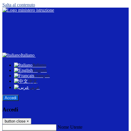
Salta al contenuto
Italiano
Italiano
English
Français
中文
عربى
Accedi
Accedi
button close
×
Nome Utente