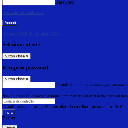
Password
Password dimenticata?
-
Entra con SPID
Entra con CIE
Seleziona utente
button close
×
Recupero password
button close
×
E-mail
Verrà inviato un messaggio all'indirizz
Non hai una e-mail associata al nome utente? Effettua il reset della password tram
E-mail inviata, si prega di controllare la casella di posta elettronica!
Errore