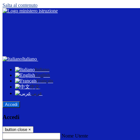
Salta al contenuto
Italiano
Italiano
English
Français
中文
عربى
Accedi
Accedi
button close
×
Nome Utente