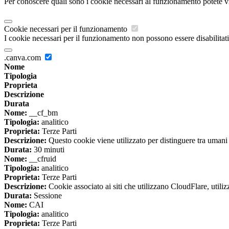
Per conoscere quali sono i cookie necessari al funzionamento potete v
Cookie necessari per il funzionamento
I cookie necessari per il funzionamento non possono essere disabilitati.
.canva.com
Nome
Tipologia
Proprieta
Descrizione
Durata
Nome:
__cf_bm
Tipologia:
analitico
Proprieta:
Terze Parti
Descrizione:
Questo cookie viene utilizzato per distinguere tra umani e 
Durata:
30 minuti
Nome:
__cfruid
Tipologia:
analitico
Proprieta:
Terze Parti
Descrizione:
Cookie associato ai siti che utilizzano CloudFlare, utilizza
Durata:
Sessione
Nome:
CAI
Tipologia:
analitico
Proprieta:
Terze Parti