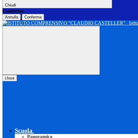
Chiudi
Conferma
Annulla
Conferma
Isti
close
Scuola
Panoramica