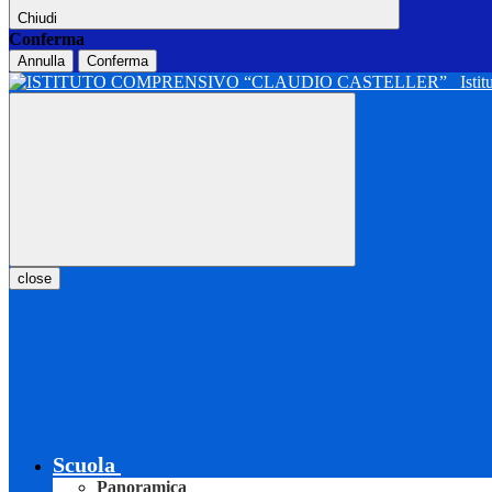
Chiudi
Conferma
Annulla
Conferma
Isti
close
Scuola
Panoramica