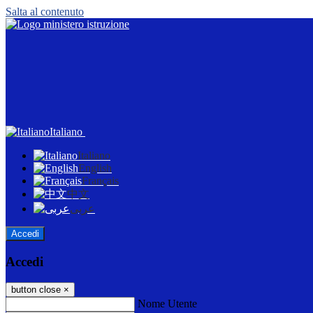
Salta al contenuto
Italiano
Italiano
English
Français
中文
عربى
Accedi
Accedi
button close
×
Nome Utente