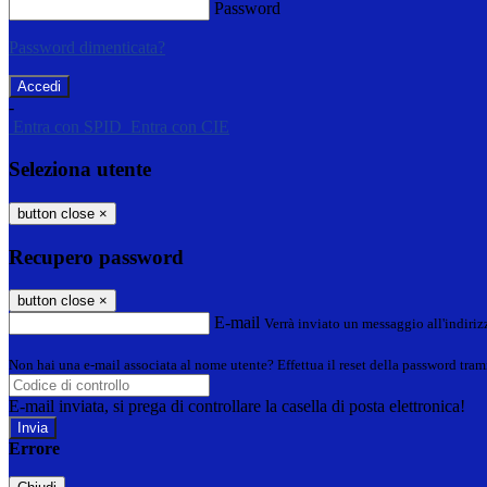
Password
Password dimenticata?
-
Entra con SPID
Entra con CIE
Seleziona utente
button close
×
Recupero password
button close
×
E-mail
Verrà inviato un messaggio all'indirizz
Non hai una e-mail associata al nome utente? Effettua il reset della password tram
E-mail inviata, si prega di controllare la casella di posta elettronica!
Errore