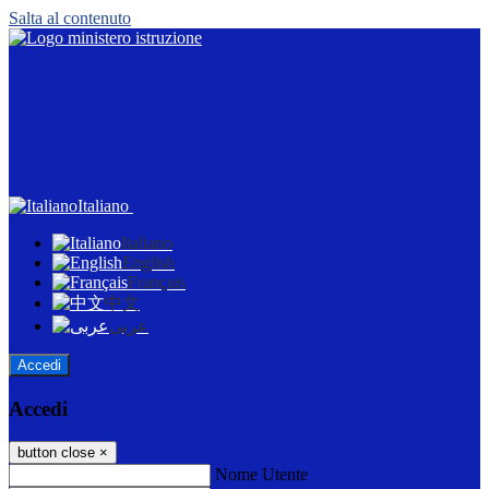
Salta al contenuto
Italiano
Italiano
English
Français
中文
عربى
Accedi
Accedi
button close
×
Nome Utente