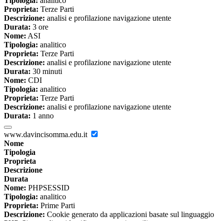
Tipologia:
analitico
Proprieta:
Terze Parti
Descrizione:
analisi e profilazione navigazione utente
Durata:
3 ore
Nome:
ASI
Tipologia:
analitico
Proprieta:
Terze Parti
Descrizione:
analisi e profilazione navigazione utente
Durata:
30 minuti
Nome:
CDI
Tipologia:
analitico
Proprieta:
Terze Parti
Descrizione:
analisi e profilazione navigazione utente
Durata:
1 anno
www.davincisomma.edu.it
Nome
Tipologia
Proprieta
Descrizione
Durata
Nome:
PHPSESSID
Tipologia:
analitico
Proprieta:
Prime Parti
Descrizione:
Cookie generato da applicazioni basate sul linguaggio