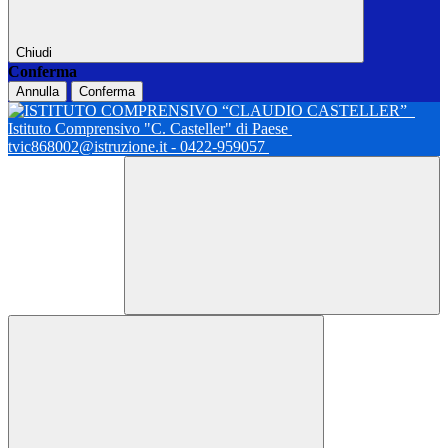
Chiudi
Conferma
Annulla
Conferma
Istituto Comprensivo "C. Casteller" di Paese
tvic868002@istruzione.it - 0422-959057