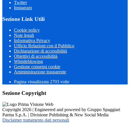
Twitter
Instagram
Sezione Link Utili
Cookie policy
Note legali
Informativa Privacy
Ufficio Relazioni con il Pubblico
Dichiarazione di accessibilità
Obiettivi di accessibilità
Whistleblowing
Gestione consensi cookie
Amministrazione trasparente
Pagina visualizzata
2703
volte
Sezione Copyright
Copyright 2026 | Engineered and powered by Gruppo Spaggiari
Parma S.p.A. | Divisione Publishing & New Social Media
Disclaimer trattamento dati personali