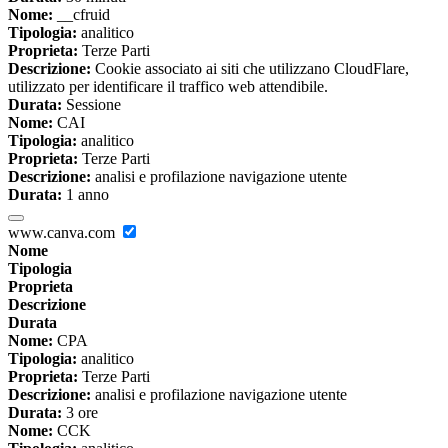
Nome:
__cfruid
Tipologia:
analitico
Proprieta:
Terze Parti
Descrizione:
Cookie associato ai siti che utilizzano CloudFlare,
utilizzato per identificare il traffico web attendibile.
Durata:
Sessione
Nome:
CAI
Tipologia:
analitico
Proprieta:
Terze Parti
Descrizione:
analisi e profilazione navigazione utente
Durata:
1 anno
www.canva.com
Nome
Tipologia
Proprieta
Descrizione
Durata
Nome:
CPA
Tipologia:
analitico
Proprieta:
Terze Parti
Descrizione:
analisi e profilazione navigazione utente
Durata:
3 ore
Nome:
CCK