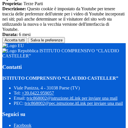
Proprieta:
Terze Parti
Descrizione:
Questo cookie è impostato da Youtube per tenere
traccia delle preferenze dell'utente per i video di Youtube incorporati
nei siti; può anche determinare se il visitatore del sito web sta
utilizzando la nuova o la vecchia versione dell'interfaccia di
Youtube.
Durata:
6 mesi
Accetta tutti
Salva le preferenze
ISTITUTO COMPRENSIVO “CLAUDIO
CASTELLER”
Contatti
ISTITUTO COMPRENSIVO “CLAUDIO CASTELLER”
Viale Panizza, 4 - 31038 Paese (TV)
Tel:
+39.0422.959057
Email:
tvic868002@istruzione.it
Link per inviare una mail
PEC:
tvic868002@pec.istruzione.it
Link per inviare una mail
Seguici su
Facebook