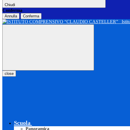
Chiudi
Conferma
Annulla
Conferma
Isti
close
Scuola
Panoramica