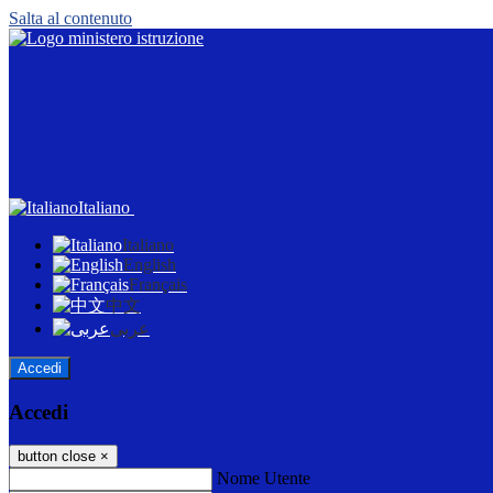
Salta al contenuto
Italiano
Italiano
English
Français
中文
عربى
Accedi
Accedi
button close
×
Nome Utente