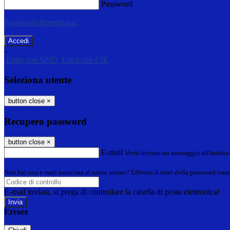
Password
Password dimenticata?
-
Entra con SPID
Entra con CIE
Seleziona utente
button close
×
Recupero password
button close
×
E-mail
Verrà inviato un messaggio all'indirizz
Non hai una e-mail associata al nome utente? Effettua il reset della password tram
E-mail inviata, si prega di controllare la casella di posta elettronica!
Errore