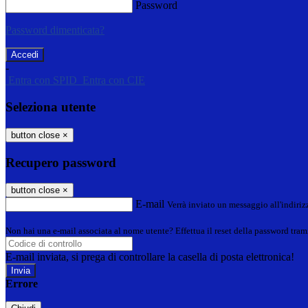
Password
Password dimenticata?
-
Entra con SPID
Entra con CIE
Seleziona utente
button close
×
Recupero password
button close
×
E-mail
Verrà inviato un messaggio all'indirizz
Non hai una e-mail associata al nome utente? Effettua il reset della password tram
E-mail inviata, si prega di controllare la casella di posta elettronica!
Errore