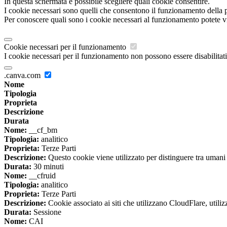
In questa schermata è possibile scegliere quali cookie consentire.
I cookie necessari sono quelli che consentono il funzionamento della pi
Per conoscere quali sono i cookie necessari al funzionamento potete v
Cookie necessari per il funzionamento
I cookie necessari per il funzionamento non possono essere disabilitati.
.canva.com
Nome
Tipologia
Proprieta
Descrizione
Durata
Nome:
__cf_bm
Tipologia:
analitico
Proprieta:
Terze Parti
Descrizione:
Questo cookie viene utilizzato per distinguere tra umani e 
Durata:
30 minuti
Nome:
__cfruid
Tipologia:
analitico
Proprieta:
Terze Parti
Descrizione:
Cookie associato ai siti che utilizzano CloudFlare, utilizza
Durata:
Sessione
Nome:
CAI