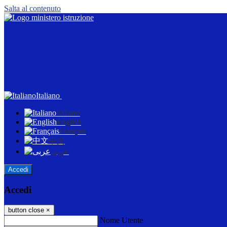
Salta al contenuto
Italiano
Italiano
English
Français
中文
عربى
Accedi
Accedi
button close
×
Nome Utente