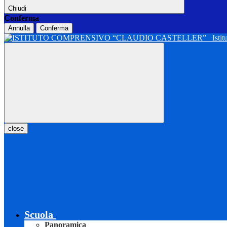
Chiudi
Conferma
Annulla
Conferma
Isti
close
Scuola
Panoramica