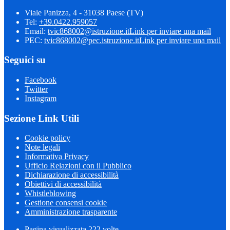
Viale Panizza, 4 - 31038 Paese (TV)
Tel:
+39.0422.959057
Email:
tvic868002@istruzione.it
Link per inviare una mail
PEC:
tvic868002@pec.istruzione.it
Link per inviare una mail
Seguici su
Facebook
Twitter
Instagram
Sezione Link Utili
Cookie policy
Note legali
Informativa Privacy
Ufficio Relazioni con il Pubblico
Dichiarazione di accessibilità
Obiettivi di accessibilità
Whistleblowing
Gestione consensi cookie
Amministrazione trasparente
Pagina visualizzata
222
volte