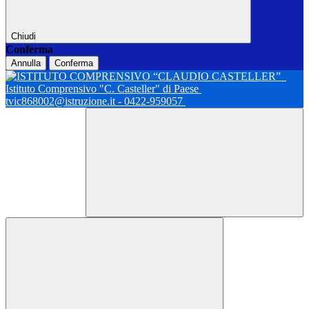
Chiudi
Conferma
Annulla
Conferma
Istituto Comprensivo "C. Casteller" di Paese
tvic868002@istruzione.it - 0422-959057