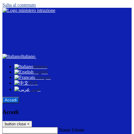
Salta al contenuto
Italiano
Italiano
English
Français
中文
عربى
Accedi
Accedi
button close
×
Nome Utente