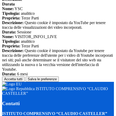
Durata
Nome:
YSC
Tipologia:
analitico
Proprieta:
Terze Parti
Descrizione:
Questo cookie è impostato da YouTube per tenere
traccia delle visualizzazioni dei video incorporati.
Durata:
Sessione
Nome:
VISITOR_INFO1_LIVE
Tipologia:
analitico
Proprieta:
Terze Parti
Descrizione:
Questo cookie è impostato da Youtube per tenere
traccia delle preferenze dell'utente per i video di Youtube incorporati
nei siti; può anche determinare se il visitatore del sito web sta
utilizzando la nuova o la vecchia versione dell'interfaccia di
Youtube.
Durata:
6 mesi
Accetta tutti
Salva le preferenze
ISTITUTO COMPRENSIVO “CLAUDIO
CASTELLER”
Contatti
ISTITUTO COMPRENSIVO “CLAUDIO CASTELLER”