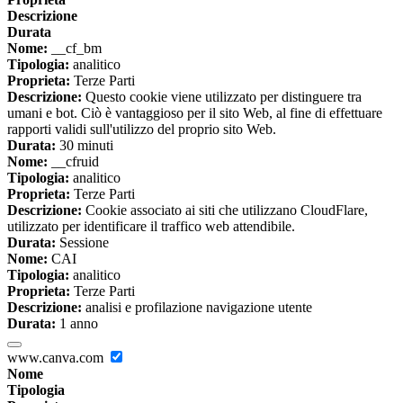
Descrizione
Durata
Nome:
__cf_bm
Tipologia:
analitico
Proprieta:
Terze Parti
Descrizione:
Questo cookie viene utilizzato per distinguere tra
umani e bot. Ciò è vantaggioso per il sito Web, al fine di effettuare
rapporti validi sull'utilizzo del proprio sito Web.
Durata:
30 minuti
Nome:
__cfruid
Tipologia:
analitico
Proprieta:
Terze Parti
Descrizione:
Cookie associato ai siti che utilizzano CloudFlare,
utilizzato per identificare il traffico web attendibile.
Durata:
Sessione
Nome:
CAI
Tipologia:
analitico
Proprieta:
Terze Parti
Descrizione:
analisi e profilazione navigazione utente
Durata:
1 anno
www.canva.com
Nome
Tipologia