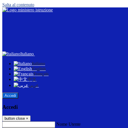
Salta al contenuto
Italiano
Italiano
English
Français
中文
عربى
Accedi
Accedi
button close
×
Nome Utente