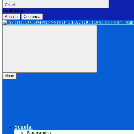
Chiudi
Conferma
Annulla
Conferma
Isti
close
Scuola
Panoramica