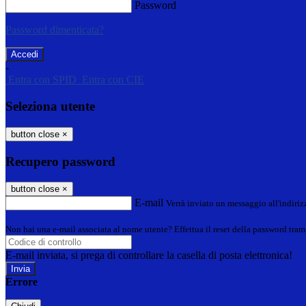
Password
Password dimenticata?
-
Entra con SPID
Entra con CIE
Seleziona utente
button close
×
Recupero password
button close
×
E-mail
Verrà inviato un messaggio all'indirizz
Non hai una e-mail associata al nome utente? Effettua il reset della password tram
E-mail inviata, si prega di controllare la casella di posta elettronica!
Errore