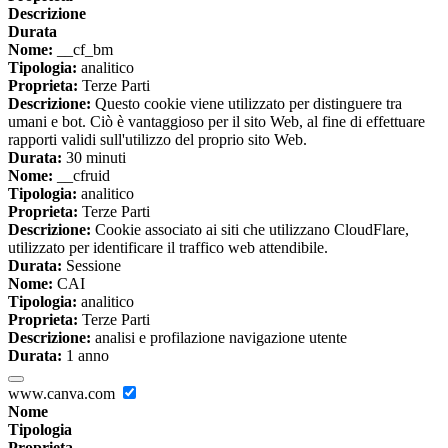
Descrizione
Durata
Nome:
__cf_bm
Tipologia:
analitico
Proprieta:
Terze Parti
Descrizione:
Questo cookie viene utilizzato per distinguere tra
umani e bot. Ciò è vantaggioso per il sito Web, al fine di effettuare
rapporti validi sull'utilizzo del proprio sito Web.
Durata:
30 minuti
Nome:
__cfruid
Tipologia:
analitico
Proprieta:
Terze Parti
Descrizione:
Cookie associato ai siti che utilizzano CloudFlare,
utilizzato per identificare il traffico web attendibile.
Durata:
Sessione
Nome:
CAI
Tipologia:
analitico
Proprieta:
Terze Parti
Descrizione:
analisi e profilazione navigazione utente
Durata:
1 anno
www.canva.com
Nome
Tipologia
Proprieta