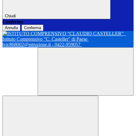
Chiudi
Conferma
Annulla
Conferma
Istituto Comprensivo "C. Casteller" di Paese
tvic868002@istruzione.it - 0422-959057