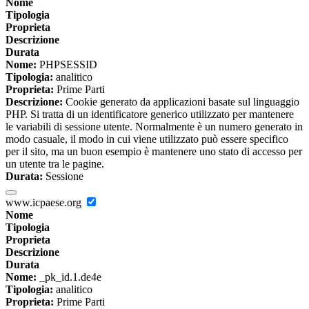
Nome
Tipologia
Proprieta
Descrizione
Durata
Nome:
PHPSESSID
Tipologia:
analitico
Proprieta:
Prime Parti
Descrizione:
Cookie generato da applicazioni basate sul linguaggio
PHP. Si tratta di un identificatore generico utilizzato per mantenere
le variabili di sessione utente. Normalmente è un numero generato in
modo casuale, il modo in cui viene utilizzato può essere specifico
per il sito, ma un buon esempio è mantenere uno stato di accesso per
un utente tra le pagine.
Durata:
Sessione
www.icpaese.org
Nome
Tipologia
Proprieta
Descrizione
Durata
Nome:
_pk_id.1.de4e
Tipologia:
analitico
Proprieta:
Prime Parti