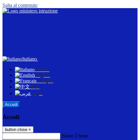
Salta al contenuto
Italiano
Italiano
English
Français
中文
عربى
Accedi
Accedi
button close
×
Nome Utente