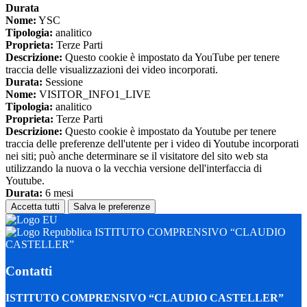
Durata
Nome:
YSC
Tipologia:
analitico
Proprieta:
Terze Parti
Descrizione:
Questo cookie è impostato da YouTube per tenere
traccia delle visualizzazioni dei video incorporati.
Durata:
Sessione
Nome:
VISITOR_INFO1_LIVE
Tipologia:
analitico
Proprieta:
Terze Parti
Descrizione:
Questo cookie è impostato da Youtube per tenere
traccia delle preferenze dell'utente per i video di Youtube incorporati
nei siti; può anche determinare se il visitatore del sito web sta
utilizzando la nuova o la vecchia versione dell'interfaccia di
Youtube.
Durata:
6 mesi
Accetta tutti
Salva le preferenze
ISTITUTO COMPRENSIVO “CLAUDIO
CASTELLER”
Contatti
ISTITUTO COMPRENSIVO “CLAUDIO CASTELLER”