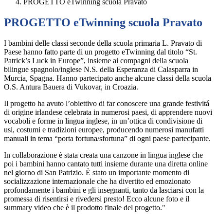
PROGETTO eTwinning scuola Pravato
PROGETTO eTwinning scuola Pravato
I bambini delle classi seconde della scuola primaria L. Pravato di
Paese hanno fatto parte di un progetto eTwinning dal titolo “St.
Patrick’s Luck in Europe”, insieme ai compagni della scuola
bilingue spagnolo/inglese N.S. della Esperanza di Calasparra in
Murcia, Spagna. Hanno partecipato anche alcune classi della scuola
O.S. Antura Bauera di Vukovar, in Croazia.
Il progetto ha avuto l’obiettivo di far conoscere una grande festivitá
di origine irlandese celebrata in numerosi paesi, di apprendere nuovi
vocaboli e forme in lingua inglese, in un’ottica di condivisione di
usi, costumi e tradizioni europee, producendo numerosi manufatti
manuali in tema “porta fortuna/sfortuna” di ogni paese partecipante.
In collaborazione è stata creata una canzone in lingua inglese che
poi i bambini hanno cantato tutti insieme durante una diretta online
nel giorno di San Patrizio. È stato un importante momento di
socializzazione internazionale che ha divertito ed emozionato
profondamente i bambini e gli insegnanti, tanto da lasciarsi con la
promessa di risentirsi e rivedersi presto! Ecco alcune foto e il
summary video che è il prodotto finale del progetto."