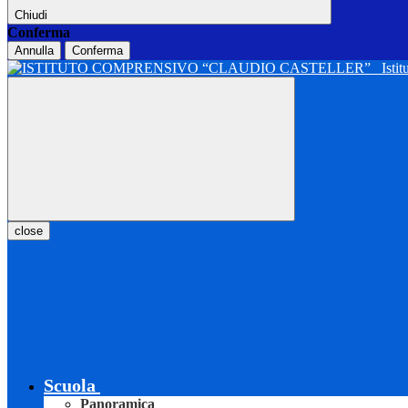
Chiudi
Conferma
Annulla
Conferma
Isti
close
Scuola
Panoramica