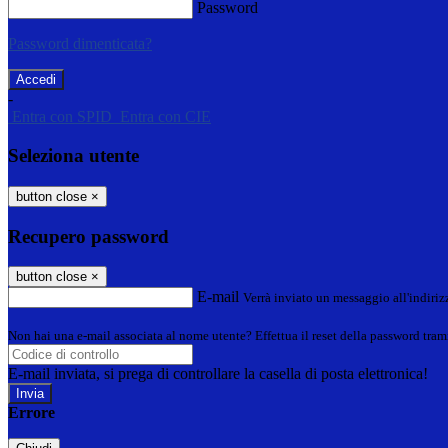
Password
Password dimenticata?
-
Entra con SPID
Entra con CIE
Seleziona utente
button close
×
Recupero password
button close
×
E-mail
Verrà inviato un messaggio all'indirizz
Non hai una e-mail associata al nome utente? Effettua il reset della password tram
E-mail inviata, si prega di controllare la casella di posta elettronica!
Errore