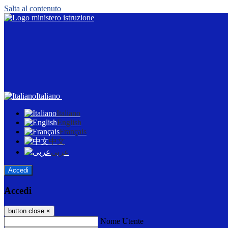
Salta al contenuto
Italiano
Italiano
English
Français
中文
عربى
Accedi
Accedi
button close
×
Nome Utente