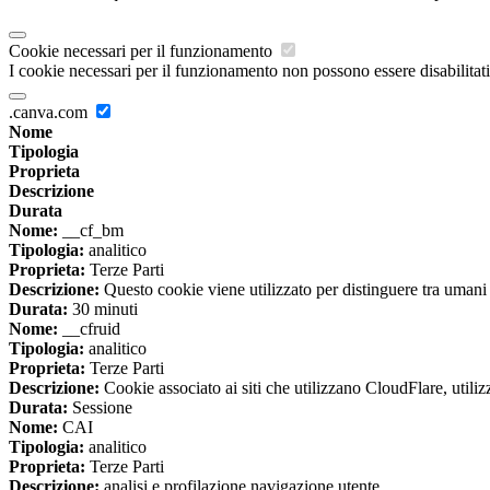
Cookie necessari per il funzionamento
I cookie necessari per il funzionamento non possono essere disabilitati.
.canva.com
Nome
Tipologia
Proprieta
Descrizione
Durata
Nome:
__cf_bm
Tipologia:
analitico
Proprieta:
Terze Parti
Descrizione:
Questo cookie viene utilizzato per distinguere tra umani e 
Durata:
30 minuti
Nome:
__cfruid
Tipologia:
analitico
Proprieta:
Terze Parti
Descrizione:
Cookie associato ai siti che utilizzano CloudFlare, utilizza
Durata:
Sessione
Nome:
CAI
Tipologia:
analitico
Proprieta:
Terze Parti
Descrizione:
analisi e profilazione navigazione utente