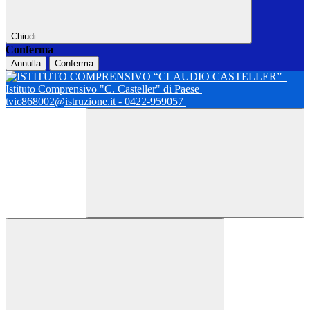
Chiudi
Conferma
Annulla
Conferma
Istituto Comprensivo "C. Casteller" di Paese
tvic868002@istruzione.it - 0422-959057