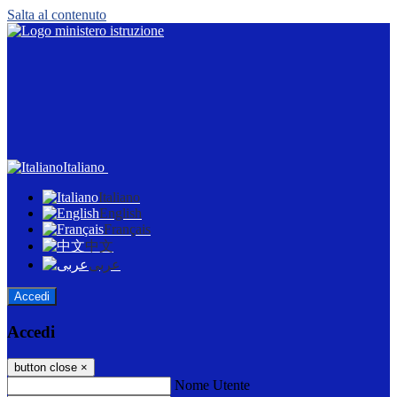
Salta al contenuto
Italiano
Italiano
English
Français
中文
عربى
Accedi
Accedi
button close
×
Nome Utente