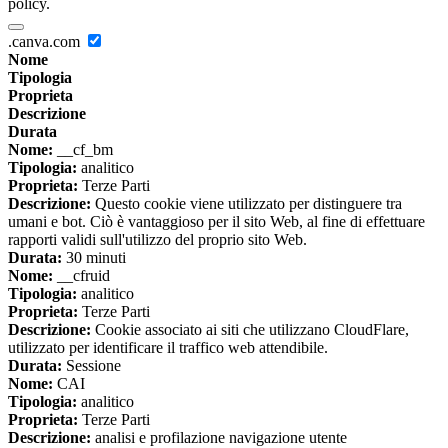
policy.
.canva.com
Nome
Tipologia
Proprieta
Descrizione
Durata
Nome:
__cf_bm
Tipologia:
analitico
Proprieta:
Terze Parti
Descrizione:
Questo cookie viene utilizzato per distinguere tra
umani e bot. Ciò è vantaggioso per il sito Web, al fine di effettuare
rapporti validi sull'utilizzo del proprio sito Web.
Durata:
30 minuti
Nome:
__cfruid
Tipologia:
analitico
Proprieta:
Terze Parti
Descrizione:
Cookie associato ai siti che utilizzano CloudFlare,
utilizzato per identificare il traffico web attendibile.
Durata:
Sessione
Nome:
CAI
Tipologia:
analitico
Proprieta:
Terze Parti
Descrizione:
analisi e profilazione navigazione utente