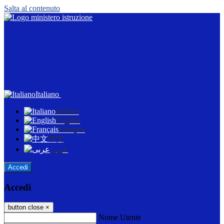
Salta al contenuto
Italiano
Italiano
English
Français
中文
عربى
Accedi
Accedi
button close
×
Nome Utente