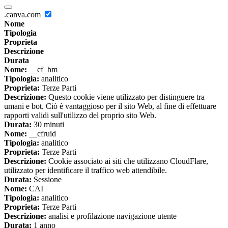
.canva.com
Nome
Tipologia
Proprieta
Descrizione
Durata
Nome:
__cf_bm
Tipologia:
analitico
Proprieta:
Terze Parti
Descrizione:
Questo cookie viene utilizzato per distinguere tra
umani e bot. Ciò è vantaggioso per il sito Web, al fine di effettuare
rapporti validi sull'utilizzo del proprio sito Web.
Durata:
30 minuti
Nome:
__cfruid
Tipologia:
analitico
Proprieta:
Terze Parti
Descrizione:
Cookie associato ai siti che utilizzano CloudFlare,
utilizzato per identificare il traffico web attendibile.
Durata:
Sessione
Nome:
CAI
Tipologia:
analitico
Proprieta:
Terze Parti
Descrizione:
analisi e profilazione navigazione utente
Durata:
1 anno