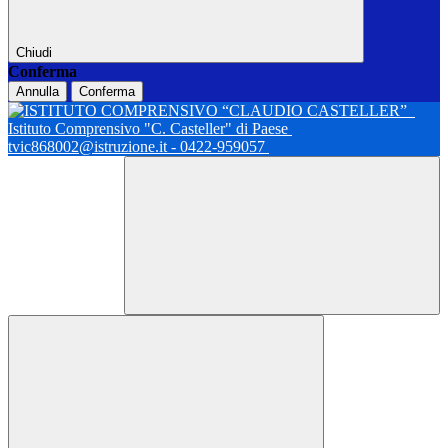
Chiudi
Conferma
Annulla
Conferma
Istituto Comprensivo "C. Casteller" di Paese
tvic868002@istruzione.it - 0422-959057