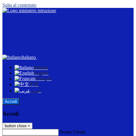
Salta al contenuto
Italiano
Italiano
English
Français
中文
عربى
Accedi
Accedi
button close
×
Nome Utente