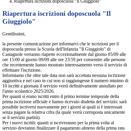
Riapertura iscrizioni doposcuola "Il Giuggiolo"
Riapertura iscrizioni doposcuola "Il
Giuggiolo"
Gentilissimi,
la presente comunicazione per informarvi che le iscrizioni per il
doposcuola presso la Scuola dell'Infanzia "Il Giuggiolo" di
Castagnole verranno riaperte eccezionalmente dal giorno 05/09 alle
ore 15:00 al giorno 09/09 alle ore 23:59 per consentire alle persone
che recentemente hanno mostrato interessamento verso il servizio di
effettuare l'iscrizione.
Informiamo che oltre tale data non sarà accettata nessuna iscrizione
aggiuntiva e nel caso in cui non si raggiungesse il numero minimo di
10 iscritti a giornata il servizio verrà definitivamente annullato per
l'anno scolastico 2025/2026.
Per quanti si erano iscritti entro il primo termine temporale della
prima iscrizione ufficiale e hanno ricevuto disdetta del servizio: sarà
possibile iscriversi nuovamente per i giorni ai quali si è interessati
senza pagare la relativa cifra (la quale verrà corrisposta unicamente
se il servizio partirà).
Per i nuovi iscritti: quanti si iscriveranno per la prima volta al
servizio dovranno finalizzare il pagamento almeno della prima rata