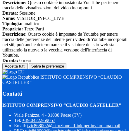
Descrizione:
Questo cookie è impostato da YouTube per tenere
traccia delle visualizzazioni dei video incorporati.
Durata:
Sessione
Nome:
VISITOR_INFO1_LIVE
Tipologia:
analitico
Proprieta:
Terze Parti
Descrizione:
Questo cookie è impostato da Youtube per tenere
traccia delle preferenze dell'utente per i video di Youtube incorporati
nei siti; può anche determinare se il visitatore del sito web sta
utilizzando la nuova o la vecchia versione dell'interfaccia di
Youtube.
Durata:
6 mesi
Accetta tutti
Salva le preferenze
ISTITUTO COMPRENSIVO “CLAUDIO
CASTELLER”
Contatti
ISTITUTO COMPRENSIVO “CLAUDIO CASTELLER”
Viale Panizza, 4 - 31038 Paese (TV)
Tel:
+39.0422.959057
Email:
tvic868002@istruzione.it
Link per inviare una mail
PEC:
tvic868002@pec.istruzione.it
Link per inviare una mail