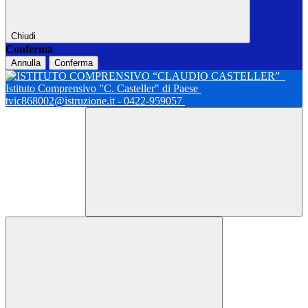
Chiudi
Conferma
Annulla
Conferma
Istituto Comprensivo "C. Casteller" di Paese
tvic868002@istruzione.it - 0422-959057