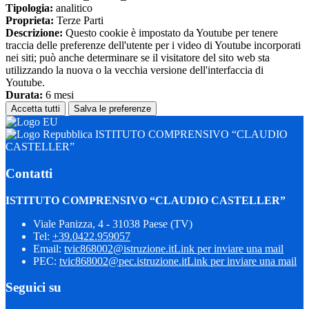
Tipologia:
analitico
Proprieta:
Terze Parti
Descrizione:
Questo cookie è impostato da Youtube per tenere
traccia delle preferenze dell'utente per i video di Youtube incorporati
nei siti; può anche determinare se il visitatore del sito web sta
utilizzando la nuova o la vecchia versione dell'interfaccia di
Youtube.
Durata:
6 mesi
Accetta tutti
Salva le preferenze
ISTITUTO COMPRENSIVO “CLAUDIO
CASTELLER”
Contatti
ISTITUTO COMPRENSIVO “CLAUDIO CASTELLER”
Viale Panizza, 4 - 31038 Paese (TV)
Tel:
+39.0422.959057
Email:
tvic868002@istruzione.it
Link per inviare una mail
PEC:
tvic868002@pec.istruzione.it
Link per inviare una mail
Seguici su