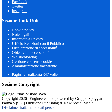
Facebook
Twitter
Instagram
Sezione Link Utili
Cookie policy
Note legali
Informativa Privacy
Ufficio Relazioni con il Pubblico
Dichiarazione di accessibilità
Obiettivi di accessibilità
Whistleblowing
Gestione consensi cookie
Amministrazione trasparente
Pagina visualizzata
347
volte
Sezione Copyright
Copyright 2026 | Engineered and powered by Gruppo Spaggiari
Parma S.p.A. | Divisione Publishing & New Social Media
Disclaimer trattamento dati personali