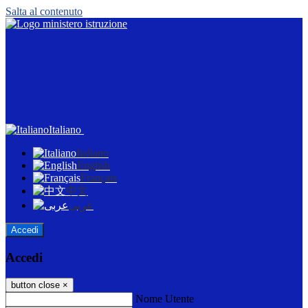
Salta al contenuto
Italiano
Italiano
English
Français
中文
عربى
Accedi
Accedi
button close
×
Nome Utente