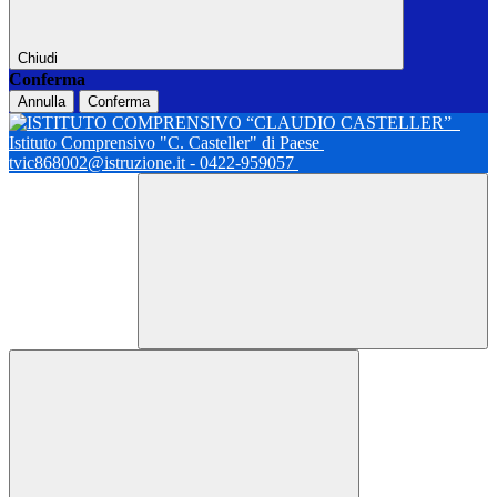
Chiudi
Conferma
Annulla
Conferma
Istituto Comprensivo "C. Casteller" di Paese
tvic868002@istruzione.it - 0422-959057