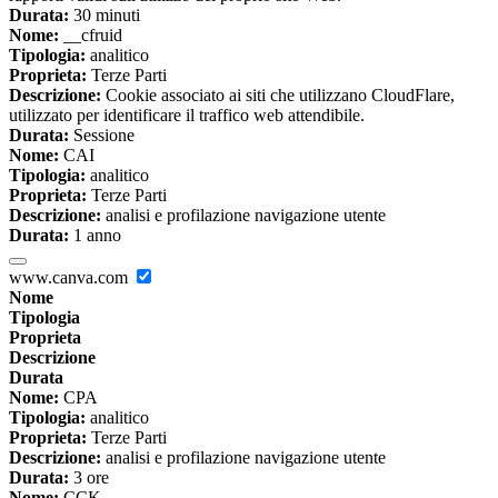
Durata:
30 minuti
Nome:
__cfruid
Tipologia:
analitico
Proprieta:
Terze Parti
Descrizione:
Cookie associato ai siti che utilizzano CloudFlare,
utilizzato per identificare il traffico web attendibile.
Durata:
Sessione
Nome:
CAI
Tipologia:
analitico
Proprieta:
Terze Parti
Descrizione:
analisi e profilazione navigazione utente
Durata:
1 anno
www.canva.com
Nome
Tipologia
Proprieta
Descrizione
Durata
Nome:
CPA
Tipologia:
analitico
Proprieta:
Terze Parti
Descrizione:
analisi e profilazione navigazione utente
Durata:
3 ore
Nome:
CCK