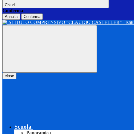
Chiudi
Conferma
Annulla
Conferma
Isti
close
Scuola
Panoramica