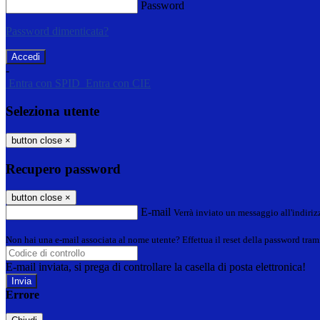
Password
Password dimenticata?
-
Entra con SPID
Entra con CIE
Seleziona utente
button close
×
Recupero password
button close
×
E-mail
Verrà inviato un messaggio all'indirizz
Non hai una e-mail associata al nome utente? Effettua il reset della password tram
E-mail inviata, si prega di controllare la casella di posta elettronica!
Errore