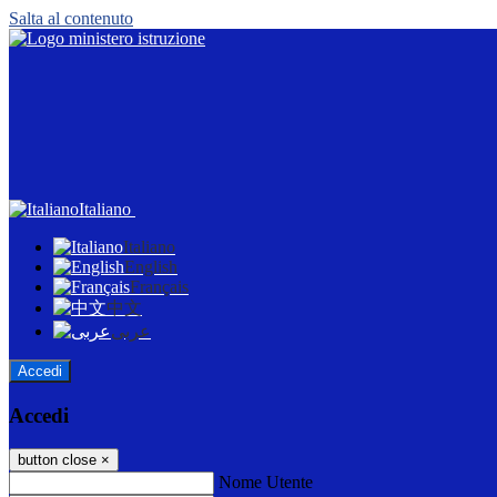
Salta al contenuto
Italiano
Italiano
English
Français
中文
عربى
Accedi
Accedi
button close
×
Nome Utente