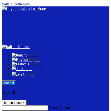
Salta al contenuto
Italiano
Italiano
English
Français
中文
عربى
Accedi
Accedi
button close
×
Nome Utente