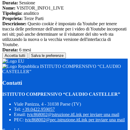
Durata:
Sessione
Nome:
VISITOR_INFO1_LIVE
Tipologia:
analitico
Proprieta:
Terze Parti
Descrizione:
Questo cookie è impostato da Youtube per tenere
traccia delle preferenze dell'utente per i video di Youtube incorporati
nei siti; può anche determinare se il visitatore del sito web sta
utilizzando la nuova o la vecchia versione dell'interfaccia di
Youtube.
Durata:
6 mesi
Accetta tutti
Salva le preferenze
ISTITUTO COMPRENSIVO “CLAUDIO
CASTELLER”
Contatti
ISTITUTO COMPRENSIVO “CLAUDIO CASTELLER”
Viale Panizza, 4 - 31038 Paese (TV)
Tel:
+39.0422.959057
Email:
tvic868002@istruzione.it
Link per inviare una mail
PEC:
tvic868002@pec.istruzione.it
Link per inviare una mail