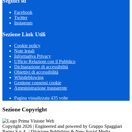
Seguici su
Facebook
Twitter
Instagram
Sezione Link Utili
Cookie policy
Note legali
Informativa Privacy
Ufficio Relazioni con il Pubblico
Dichiarazione di accessibilità
Obiettivi di accessibilità
Whistleblowing
Gestione consensi cookie
Amministrazione trasparente
Pagina visualizzata
435
volte
Sezione Copyright
Copyright 2026 | Engineered and powered by Gruppo Spaggiari
Parma S.p.A. | Divisione Publishing & New Social Media