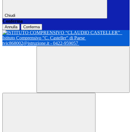
Chiudi
Conferma
Annulla
Conferma
Istituto Comprensivo "C. Casteller" di Paese
tvic868002@istruzione.it - 0422-959057