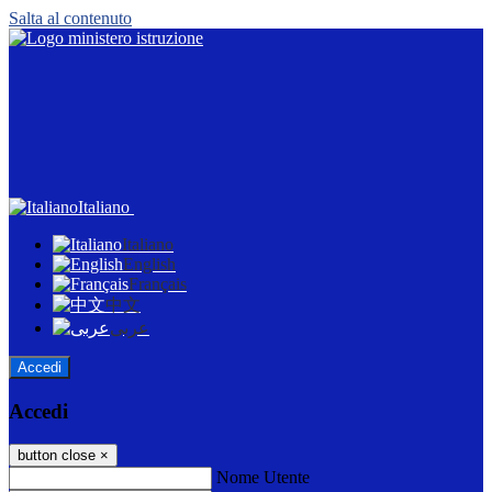
Salta al contenuto
Italiano
Italiano
English
Français
中文
عربى
Accedi
Accedi
button close
×
Nome Utente