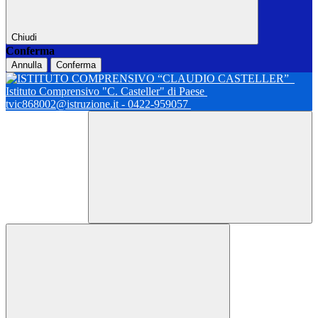
Chiudi
Conferma
Annulla
Conferma
Istituto Comprensivo "C. Casteller" di Paese
tvic868002@istruzione.it - 0422-959057