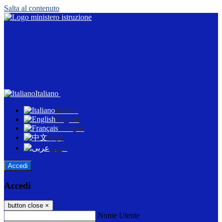
Salta al contenuto
Italiano
Italiano
English
Français
中文
عربى
Accedi
Accedi
button close
×
Nome Utente