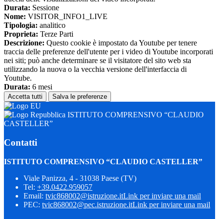
Durata:
Sessione
Nome:
VISITOR_INFO1_LIVE
Tipologia:
analitico
Proprieta:
Terze Parti
Descrizione:
Questo cookie è impostato da Youtube per tenere
traccia delle preferenze dell'utente per i video di Youtube incorporati
nei siti; può anche determinare se il visitatore del sito web sta
utilizzando la nuova o la vecchia versione dell'interfaccia di
Youtube.
Durata:
6 mesi
Accetta tutti
Salva le preferenze
ISTITUTO COMPRENSIVO “CLAUDIO
CASTELLER”
Contatti
ISTITUTO COMPRENSIVO “CLAUDIO CASTELLER”
Viale Panizza, 4 - 31038 Paese (TV)
Tel:
+39.0422.959057
Email:
tvic868002@istruzione.it
Link per inviare una mail
PEC:
tvic868002@pec.istruzione.it
Link per inviare una mail