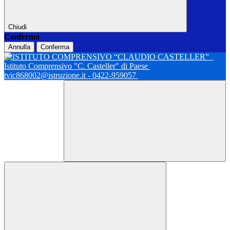
Chiudi
Conferma
Annulla
Conferma
Istituto Comprensivo "C. Casteller" di Paese
tvic868002@istruzione.it - 0422-959057