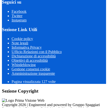
Seguici su
Facebook
Twitter
Instagram
Sezione Link Utili
Cookie policy
Note legali
Informativa Privacy
Ufficio Relazioni con il Pubblico
Dichiarazione di accessibilità
Obiettivi di accessibilità
Whistleblowing
Gestione consensi cookie
Amministrazione trasparente
Pagina visualizzata
127
volte
Sezione Copyright
Copyright 2026 | Engineered and powered by Gruppo Spaggiari