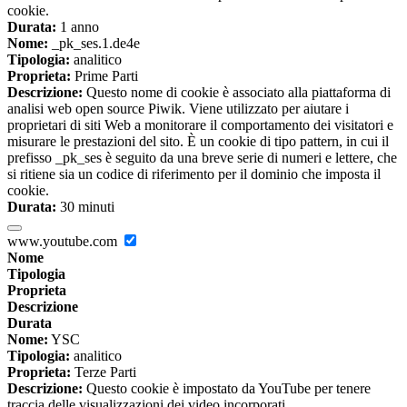
cookie.
Durata:
1 anno
Nome:
_pk_ses.1.de4e
Tipologia:
analitico
Proprieta:
Prime Parti
Descrizione:
Questo nome di cookie è associato alla piattaforma di
analisi web open source Piwik. Viene utilizzato per aiutare i
proprietari di siti Web a monitorare il comportamento dei visitatori e
misurare le prestazioni del sito. È un cookie di tipo pattern, in cui il
prefisso _pk_ses è seguito da una breve serie di numeri e lettere, che
si ritiene sia un codice di riferimento per il dominio che imposta il
cookie.
Durata:
30 minuti
www.youtube.com
Nome
Tipologia
Proprieta
Descrizione
Durata
Nome:
YSC
Tipologia:
analitico
Proprieta:
Terze Parti
Descrizione:
Questo cookie è impostato da YouTube per tenere
traccia delle visualizzazioni dei video incorporati.