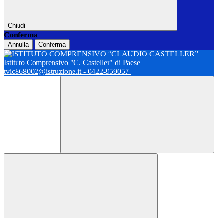
Chiudi
Conferma
Annulla
Conferma
Istituto Comprensivo "C. Casteller" di Paese
tvic868002@istruzione.it - 0422-959057