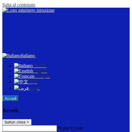
Salta al contenuto
Italiano
Italiano
English
Français
中文
عربى
Accedi
Accedi
button close
×
Nome Utente