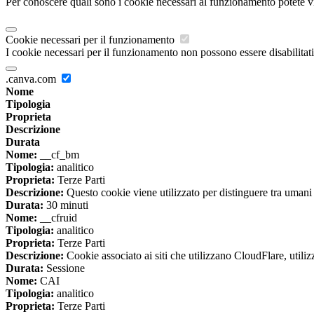
Per conoscere quali sono i cookie necessari al funzionamento potete v
Cookie necessari per il funzionamento
I cookie necessari per il funzionamento non possono essere disabilitati.
.canva.com
Nome
Tipologia
Proprieta
Descrizione
Durata
Nome:
__cf_bm
Tipologia:
analitico
Proprieta:
Terze Parti
Descrizione:
Questo cookie viene utilizzato per distinguere tra umani e 
Durata:
30 minuti
Nome:
__cfruid
Tipologia:
analitico
Proprieta:
Terze Parti
Descrizione:
Cookie associato ai siti che utilizzano CloudFlare, utilizza
Durata:
Sessione
Nome:
CAI
Tipologia:
analitico
Proprieta:
Terze Parti