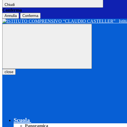
Chiudi
Conferma
Annulla
Conferma
Isti
close
Scuola
Panoramica