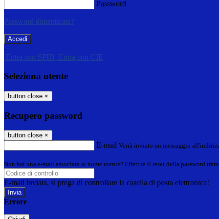
Password
Password dimenticata?
-
Entra con SPID
Entra con CIE
Seleziona utente
button close
×
Recupero password
button close
×
E-mail
Verrà inviato un messaggio all'indirizz
Non hai una e-mail associata al nome utente? Effettua il reset della password tram
E-mail inviata, si prega di controllare la casella di posta elettronica!
Errore