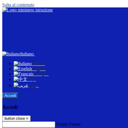
Salta al contenuto
Italiano
Italiano
English
Français
中文
عربى
Accedi
Accedi
button close
×
Nome Utente