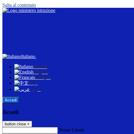
Salta al contenuto
Italiano
Italiano
English
Français
中文
عربى
Accedi
Accedi
button close
×
Nome Utente