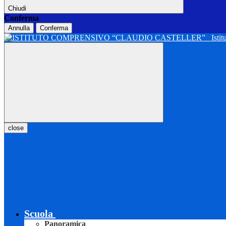
Chiudi
Conferma
Annulla
Conferma
Isti
close
Scuola
Panoramica