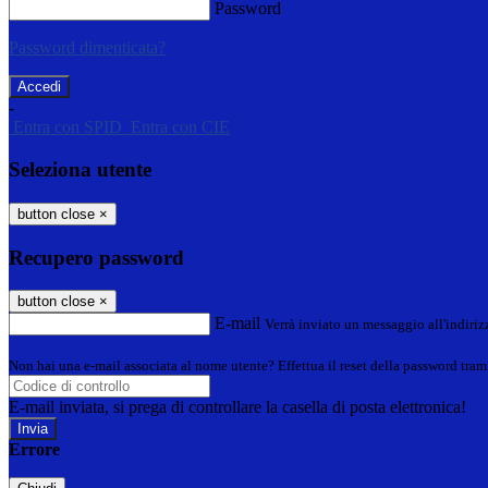
Password
Password dimenticata?
-
Entra con SPID
Entra con CIE
Seleziona utente
button close
×
Recupero password
button close
×
E-mail
Verrà inviato un messaggio all'indirizz
Non hai una e-mail associata al nome utente? Effettua il reset della password tram
E-mail inviata, si prega di controllare la casella di posta elettronica!
Errore