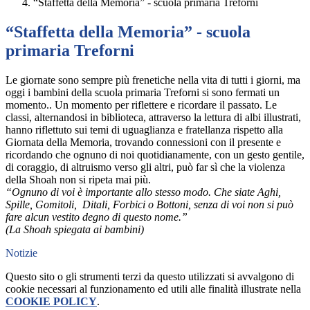
“Staffetta della Memoria” - scuola primaria Treforni
“Staffetta della Memoria” - scuola
primaria Treforni
Le giornate sono sempre più frenetiche nella vita di tutti i giorni, ma
oggi i bambini della scuola primaria Treforni si sono fermati un
momento.. Un momento per riflettere e ricordare il passato. Le
classi, alternandosi in biblioteca, attraverso la lettura di albi illustrati,
hanno riflettuto sui temi di uguaglianza e fratellanza rispetto alla
Giornata della Memoria, trovando connessioni con il presente e
ricordando che ognuno di noi quotidianamente, con un gesto gentile,
di coraggio, di altruismo verso gli altri, può far sì che la violenza
della Shoah non si ripeta mai più.
“Ognuno di voi è importante allo stesso modo. Che siate Aghi,
Spille, Gomitoli, Ditali, Forbici o Bottoni, senza di voi non si può
fare alcun vestito degno di questo nome.”
(La Shoah spiegata ai bambini)
Notizie
Questo sito o gli strumenti terzi da questo utilizzati si avvalgono di
cookie necessari al funzionamento ed utili alle finalità illustrate nella
COOKIE POLICY
.