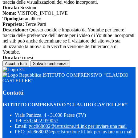
traccia delle visualizzazioni dei video incorporati.
Durata:
Sessione
Nome:
VISITOR_INFO1_LIVE
Tipologia:
analitico
Proprieta:
Terze Parti
Descrizione:
Questo cookie è impostato da Youtube per tenere
traccia delle preferenze dell'utente per i video di Youtube incorporati
nei siti; può anche determinare se il visitatore del sito web sta
utilizzando la nuova o la vecchia versione dell'interfaccia di
Youtube.
Durata:
6 mesi
Accetta tutti
Salva le preferenze
ISTITUTO COMPRENSIVO “CLAUDIO
CASTELLER”
Contatti
ISTITUTO COMPRENSIVO “CLAUDIO CASTELLER”
Viale Panizza, 4 - 31038 Paese (TV)
Tel:
+39.0422.959057
Email:
tvic868002@istruzione.it
Link per inviare una mail
PEC:
tvic868002@pec.istruzione.it
Link per inviare una mail