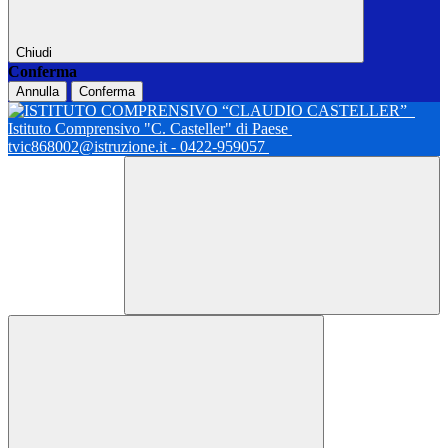
Chiudi
Conferma
Annulla
Conferma
Istituto Comprensivo "C. Casteller" di Paese
tvic868002@istruzione.it - 0422-959057