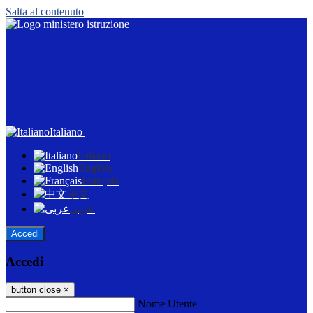
Salta al contenuto
Italiano
Italiano
English
Français
中文
عربى
Accedi
Accedi
button close
×
Nome Utente