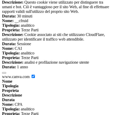
Descrizione:
Questo cookie viene utilizzato per distinguere tra
umani e bot. Ciò è vantaggioso per il sito Web, al fine di effettuare
rapporti validi sull'utilizzo del proprio sito Web.
Durata:
30 minuti
Nome:
__cfruid
Tipologia:
analitico
Proprieta:
Terze Parti
Descrizione:
Cookie associato ai siti che utilizzano CloudFlare,
utilizzato per identificare il traffico web attendibile.
Durata:
Sessione
Nome:
CAI
Tipologia:
analitico
Proprieta:
Terze Parti
Descrizione:
analisi e profilazione navigazione utente
Durata:
1 anno
www.canva.com
Nome
Tipologia
Proprieta
Descrizione
Durata
Nome:
CPA
Tipologia:
analitico
Proprieta:
Terze Parti