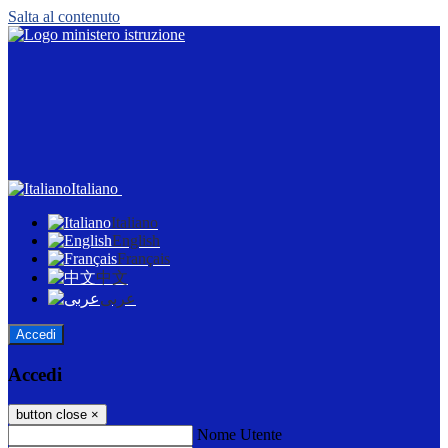
Salta al contenuto
Italiano
Italiano
English
Français
中文
عربى
Accedi
Accedi
button close
×
Nome Utente