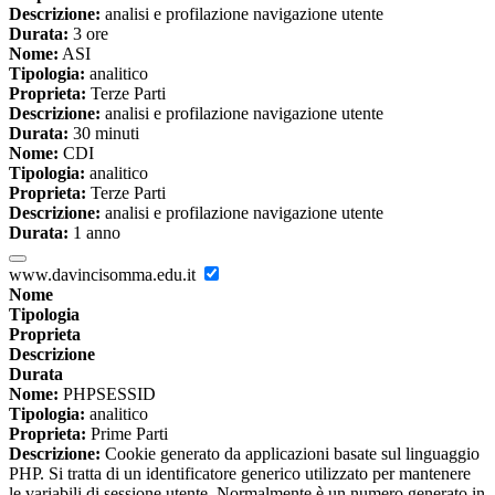
Descrizione:
analisi e profilazione navigazione utente
Durata:
3 ore
Nome:
ASI
Tipologia:
analitico
Proprieta:
Terze Parti
Descrizione:
analisi e profilazione navigazione utente
Durata:
30 minuti
Nome:
CDI
Tipologia:
analitico
Proprieta:
Terze Parti
Descrizione:
analisi e profilazione navigazione utente
Durata:
1 anno
www.davincisomma.edu.it
Nome
Tipologia
Proprieta
Descrizione
Durata
Nome:
PHPSESSID
Tipologia:
analitico
Proprieta:
Prime Parti
Descrizione:
Cookie generato da applicazioni basate sul linguaggio
PHP. Si tratta di un identificatore generico utilizzato per mantenere
le variabili di sessione utente. Normalmente è un numero generato in