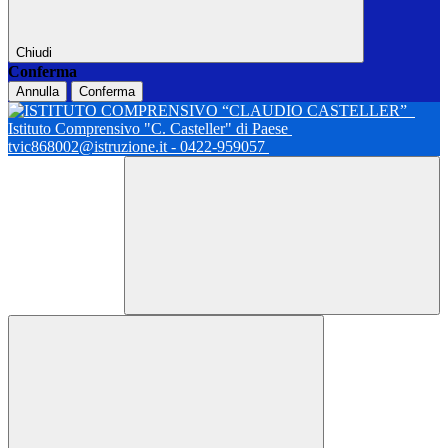
Chiudi
Conferma
Annulla
Conferma
Istituto Comprensivo "C. Casteller" di Paese
tvic868002@istruzione.it - 0422-959057