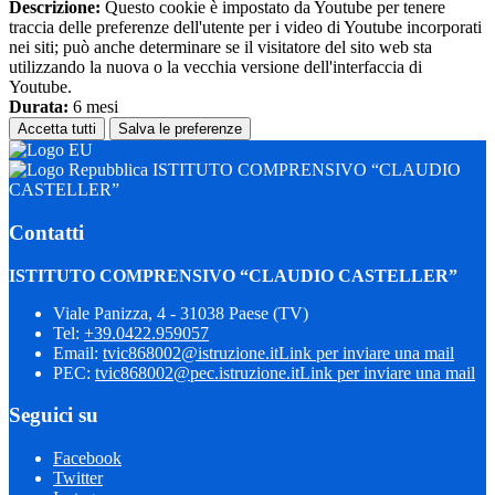
Descrizione:
Questo cookie è impostato da Youtube per tenere
traccia delle preferenze dell'utente per i video di Youtube incorporati
nei siti; può anche determinare se il visitatore del sito web sta
utilizzando la nuova o la vecchia versione dell'interfaccia di
Youtube.
Durata:
6 mesi
Accetta tutti
Salva le preferenze
ISTITUTO COMPRENSIVO “CLAUDIO
CASTELLER”
Contatti
ISTITUTO COMPRENSIVO “CLAUDIO CASTELLER”
Viale Panizza, 4 - 31038 Paese (TV)
Tel:
+39.0422.959057
Email:
tvic868002@istruzione.it
Link per inviare una mail
PEC:
tvic868002@pec.istruzione.it
Link per inviare una mail
Seguici su
Facebook
Twitter