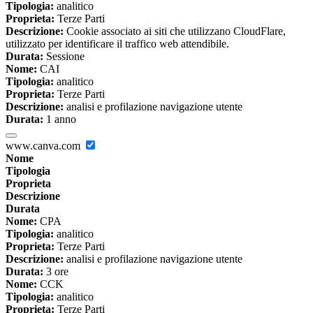
Tipologia:
analitico
Proprieta:
Terze Parti
Descrizione:
Cookie associato ai siti che utilizzano CloudFlare,
utilizzato per identificare il traffico web attendibile.
Durata:
Sessione
Nome:
CAI
Tipologia:
analitico
Proprieta:
Terze Parti
Descrizione:
analisi e profilazione navigazione utente
Durata:
1 anno
www.canva.com
Nome
Tipologia
Proprieta
Descrizione
Durata
Nome:
CPA
Tipologia:
analitico
Proprieta:
Terze Parti
Descrizione:
analisi e profilazione navigazione utente
Durata:
3 ore
Nome:
CCK
Tipologia:
analitico
Proprieta:
Terze Parti