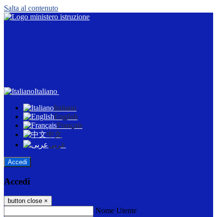
Salta al contenuto
Italiano
Italiano
English
Français
中文
عربى
Accedi
Accedi
button close
×
Nome Utente