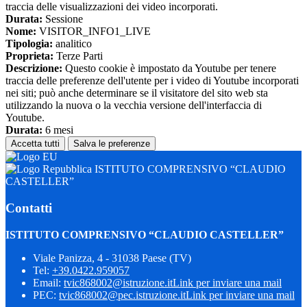
traccia delle visualizzazioni dei video incorporati.
Durata:
Sessione
Nome:
VISITOR_INFO1_LIVE
Tipologia:
analitico
Proprieta:
Terze Parti
Descrizione:
Questo cookie è impostato da Youtube per tenere
traccia delle preferenze dell'utente per i video di Youtube incorporati
nei siti; può anche determinare se il visitatore del sito web sta
utilizzando la nuova o la vecchia versione dell'interfaccia di
Youtube.
Durata:
6 mesi
Accetta tutti
Salva le preferenze
ISTITUTO COMPRENSIVO “CLAUDIO
CASTELLER”
Contatti
ISTITUTO COMPRENSIVO “CLAUDIO CASTELLER”
Viale Panizza, 4 - 31038 Paese (TV)
Tel:
+39.0422.959057
Email:
tvic868002@istruzione.it
Link per inviare una mail
PEC:
tvic868002@pec.istruzione.it
Link per inviare una mail