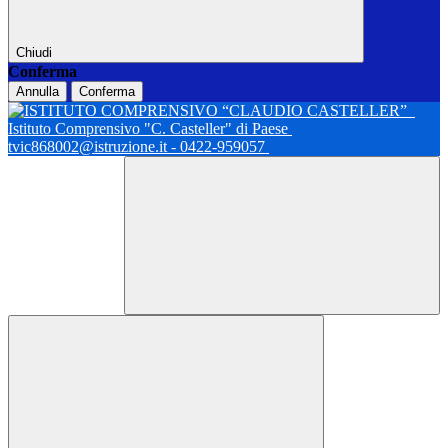
Chiudi
Conferma
Annulla
Conferma
Istituto Comprensivo "C. Casteller" di Paese
tvic868002@istruzione.it - 0422-959057