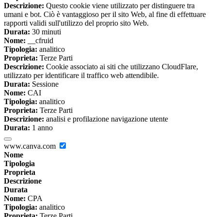
Descrizione:
Questo cookie viene utilizzato per distinguere tra
umani e bot. Ciò è vantaggioso per il sito Web, al fine di effettuare
rapporti validi sull'utilizzo del proprio sito Web.
Durata:
30 minuti
Nome:
__cfruid
Tipologia:
analitico
Proprieta:
Terze Parti
Descrizione:
Cookie associato ai siti che utilizzano CloudFlare,
utilizzato per identificare il traffico web attendibile.
Durata:
Sessione
Nome:
CAI
Tipologia:
analitico
Proprieta:
Terze Parti
Descrizione:
analisi e profilazione navigazione utente
Durata:
1 anno
www.canva.com
Nome
Tipologia
Proprieta
Descrizione
Durata
Nome:
CPA
Tipologia:
analitico
Proprieta:
Terze Parti