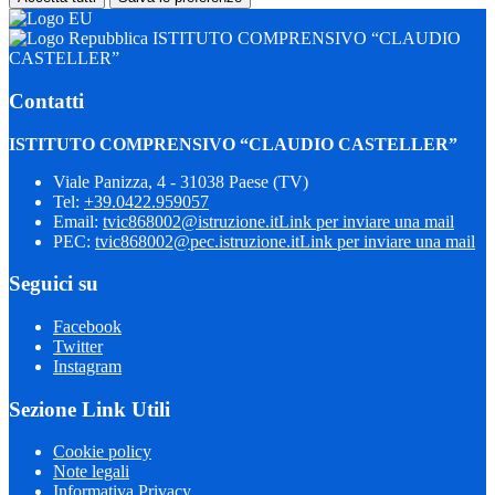
ISTITUTO COMPRENSIVO “CLAUDIO
CASTELLER”
Contatti
ISTITUTO COMPRENSIVO “CLAUDIO CASTELLER”
Viale Panizza, 4 - 31038 Paese (TV)
Tel:
+39.0422.959057
Email:
tvic868002@istruzione.it
Link per inviare una mail
PEC:
tvic868002@pec.istruzione.it
Link per inviare una mail
Seguici su
Facebook
Twitter
Instagram
Sezione Link Utili
Cookie policy
Note legali
Informativa Privacy