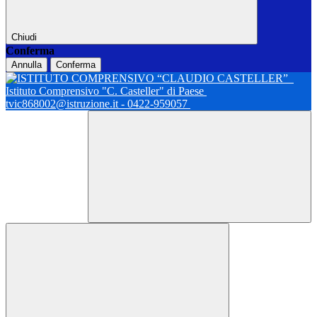
Chiudi
Conferma
Annulla
Conferma
Istituto Comprensivo "C. Casteller" di Paese
tvic868002@istruzione.it - 0422-959057