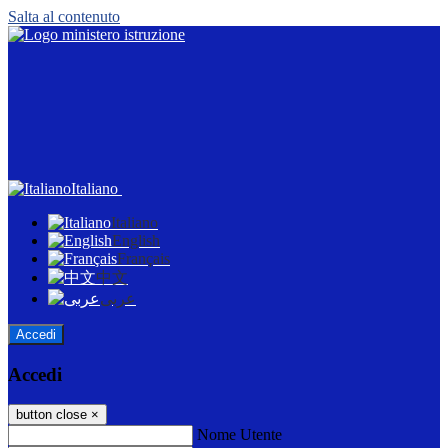
Salta al contenuto
Italiano
Italiano
English
Français
中文
عربى
Accedi
Accedi
button close
×
Nome Utente