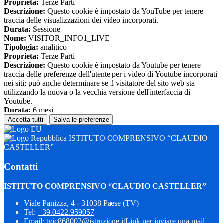
Proprieta:
Terze Parti
Descrizione:
Questo cookie è impostato da YouTube per tenere
traccia delle visualizzazioni dei video incorporati.
Durata:
Sessione
Nome:
VISITOR_INFO1_LIVE
Tipologia:
analitico
Proprieta:
Terze Parti
Descrizione:
Questo cookie è impostato da Youtube per tenere
traccia delle preferenze dell'utente per i video di Youtube incorporati
nei siti; può anche determinare se il visitatore del sito web sta
utilizzando la nuova o la vecchia versione dell'interfaccia di
Youtube.
Durata:
6 mesi
Accetta tutti
Salva le preferenze
ISTITUTO COMPRENSIVO “CLAUDIO
CASTELLER”
Contatti
ISTITUTO COMPRENSIVO “CLAUDIO CASTELLER”
Viale Panizza, 4 - 31038 Paese (TV)
Tel:
+39.0422.959057
Email:
tvic868002@istruzione.it
Link per inviare una mail