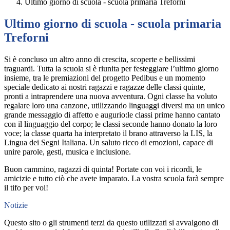
Ultimo giorno di scuola - scuola primaria Treforni
Ultimo giorno di scuola - scuola primaria
Treforni
Si è concluso un altro anno di crescita, scoperte e bellissimi
traguardi.
Tutta la scuola si è riunita per festeggiare l’ultimo giorno
insieme, tra le premiazioni del progetto Pedibus e un momento
speciale dedicato ai nostri ragazzi e ragazze delle classi quinte,
pronti a intraprendere una nuova avventura.
Ogni classe ha voluto
regalare loro una canzone, utilizzando linguaggi diversi ma un unico
grande messaggio di affetto e augurio:
le classi prime hanno cantato
con il linguaggio del corpo;
le classi seconde hanno donato la loro
voce; la
classe quarta ha interpretato il brano attraverso la LIS, la
Lingua dei Segni Italiana.
Un saluto ricco di emozioni, capace di
unire parole, gesti, musica e inclusione.
Buon cammino, ragazzi di quinta! Portate con voi i ricordi, le
amicizie e tutto ciò che avete imparato. La vostra scuola farà sempre
il tifo per voi!
Notizie
Questo sito o gli strumenti terzi da questo utilizzati si avvalgono di