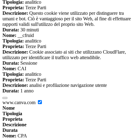
Tipologia:
analitico
Proprieta:
Terze Parti
Descrizione:
Questo cookie viene utilizzato per distinguere tra
umani e bot. Ciò è vantaggioso per il sito Web, al fine di effettuare
rapporti validi sull'utilizzo del proprio sito Web.
Durata:
30 minuti
Nome:
__cfruid
Tipologia:
analitico
Proprieta:
Terze Parti
Descrizione:
Cookie associato ai siti che utilizzano CloudFlare,
utilizzato per identificare il traffico web attendibile.
Durata:
Sessione
Nome:
CAI
Tipologia:
analitico
Proprieta:
Terze Parti
Descrizione:
analisi e profilazione navigazione utente
Durata:
1 anno
www.canva.com
Nome
Tipologia
Proprieta
Descrizione
Durata
Nome:
CPA