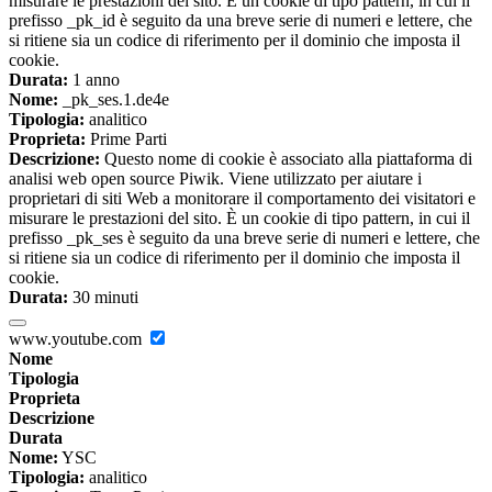
misurare le prestazioni del sito. È un cookie di tipo pattern, in cui il
prefisso _pk_id è seguito da una breve serie di numeri e lettere, che
si ritiene sia un codice di riferimento per il dominio che imposta il
cookie.
Durata:
1 anno
Nome:
_pk_ses.1.de4e
Tipologia:
analitico
Proprieta:
Prime Parti
Descrizione:
Questo nome di cookie è associato alla piattaforma di
analisi web open source Piwik. Viene utilizzato per aiutare i
proprietari di siti Web a monitorare il comportamento dei visitatori e
misurare le prestazioni del sito. È un cookie di tipo pattern, in cui il
prefisso _pk_ses è seguito da una breve serie di numeri e lettere, che
si ritiene sia un codice di riferimento per il dominio che imposta il
cookie.
Durata:
30 minuti
www.youtube.com
Nome
Tipologia
Proprieta
Descrizione
Durata
Nome:
YSC
Tipologia:
analitico