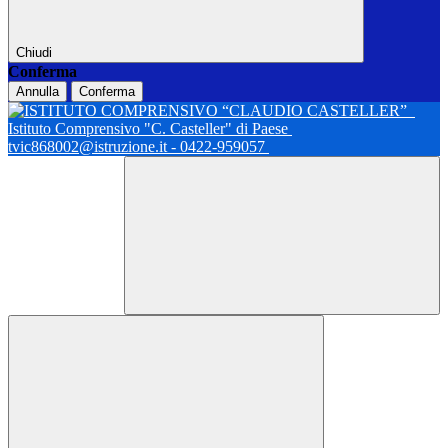
Chiudi
Conferma
Annulla
Conferma
Istituto Comprensivo "C. Casteller" di Paese
tvic868002@istruzione.it - 0422-959057