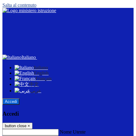
Salta al contenuto
Italiano
Italiano
English
Français
中文
عربى
Accedi
Accedi
button close
×
Nome Utente