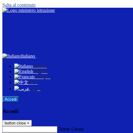
Salta al contenuto
Italiano
Italiano
English
Français
中文
عربى
Accedi
Accedi
button close
×
Nome Utente