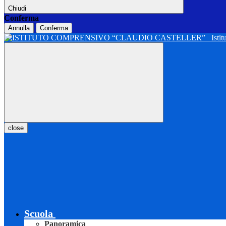
Chiudi
Conferma
Annulla
Conferma
Isti
close
Scuola
Panoramica