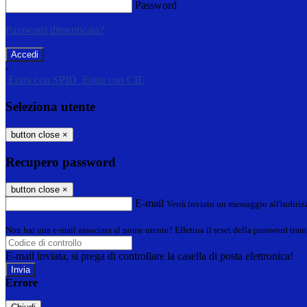
Password
Password dimenticata?
-
Entra con SPID
Entra con CIE
Seleziona utente
button close
×
Recupero password
button close
×
E-mail
Verrà inviato un messaggio all'indirizz
Non hai una e-mail associata al nome utente? Effettua il reset della password tram
E-mail inviata, si prega di controllare la casella di posta elettronica!
Errore