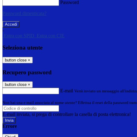
Password
Password dimenticata?
-
Entra con SPID
Entra con CIE
Seleziona utente
button close
×
Recupero password
button close
×
E-mail
Verrà inviato un messaggio all'indirizz
Non hai una e-mail associata al nome utente? Effettua il reset della password tram
E-mail inviata, si prega di controllare la casella di posta elettronica!
Errore