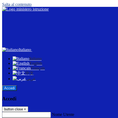
Salta al contenuto
Italiano
Italiano
English
Français
中文
عربى
Accedi
Accedi
button close
×
Nome Utente