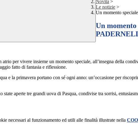
Novità
>
Le notizie
>
Un momento specia
Un momento s
PADERNEL
e in atrio per vivere insieme un momento speciale, all’insegna della condi
gio fatto di fantasia e riflessione.
asqua e la primavera portano con sé ogni anno: un’occasione per riscoprire
state aperte tre grandi uova di Pasqua, condivise tra sorrisi, entusiasmo
kie necessari al funzionamento ed utili alle finalità illustrate nella
COO