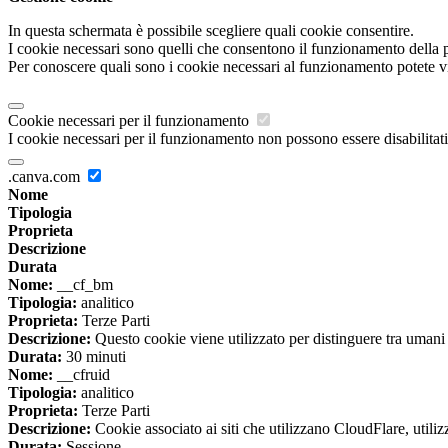
In questa schermata è possibile scegliere quali cookie consentire.
I cookie necessari sono quelli che consentono il funzionamento della pi
Per conoscere quali sono i cookie necessari al funzionamento potete v
Cookie necessari per il funzionamento
I cookie necessari per il funzionamento non possono essere disabilitati.
.canva.com
Nome
Tipologia
Proprieta
Descrizione
Durata
Nome:
__cf_bm
Tipologia:
analitico
Proprieta:
Terze Parti
Descrizione:
Questo cookie viene utilizzato per distinguere tra umani e 
Durata:
30 minuti
Nome:
__cfruid
Tipologia:
analitico
Proprieta:
Terze Parti
Descrizione:
Cookie associato ai siti che utilizzano CloudFlare, utilizza
Durata:
Sessione