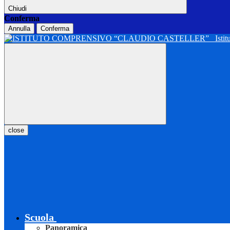
Chiudi
Conferma
Annulla
Conferma
Isti
close
Scuola
Panoramica