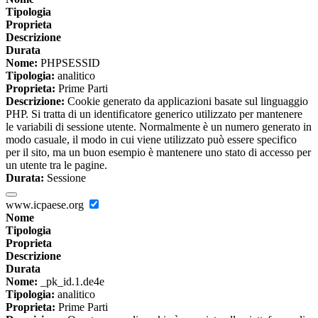
Tipologia
Proprieta
Descrizione
Durata
Nome:
PHPSESSID
Tipologia:
analitico
Proprieta:
Prime Parti
Descrizione:
Cookie generato da applicazioni basate sul linguaggio
PHP. Si tratta di un identificatore generico utilizzato per mantenere
le variabili di sessione utente. Normalmente è un numero generato in
modo casuale, il modo in cui viene utilizzato può essere specifico
per il sito, ma un buon esempio è mantenere uno stato di accesso per
un utente tra le pagine.
Durata:
Sessione
www.icpaese.org
Nome
Tipologia
Proprieta
Descrizione
Durata
Nome:
_pk_id.1.de4e
Tipologia:
analitico
Proprieta:
Prime Parti