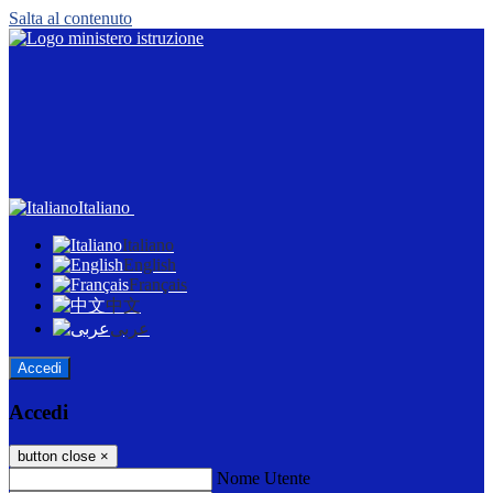
Salta al contenuto
Italiano
Italiano
English
Français
中文
عربى
Accedi
Accedi
button close
×
Nome Utente