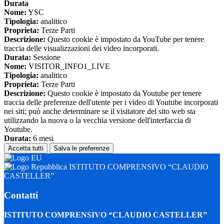
Durata
Nome:
YSC
Tipologia:
analitico
Proprieta:
Terze Parti
Descrizione:
Questo cookie è impostato da YouTube per tenere
traccia delle visualizzazioni dei video incorporati.
Durata:
Sessione
Nome:
VISITOR_INFO1_LIVE
Tipologia:
analitico
Proprieta:
Terze Parti
Descrizione:
Questo cookie è impostato da Youtube per tenere
traccia delle preferenze dell'utente per i video di Youtube incorporati
nei siti; può anche determinare se il visitatore del sito web sta
utilizzando la nuova o la vecchia versione dell'interfaccia di
Youtube.
Durata:
6 mesi
Accetta tutti
Salva le preferenze
ISTITUTO COMPRENSIVO “CLAUDIO
CASTELLER”
Contatti
ISTITUTO COMPRENSIVO “CLAUDIO CASTELLER”