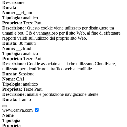
Descrizione
Durata
Nome:
__cf_bm
Tipologia:
analitico
Proprieta:
Terze Parti
Descrizione:
Questo cookie viene utilizzato per distinguere tra
umani e bot. Ciò è vantaggioso per il sito Web, al fine di effettuare
rapporti validi sull'utilizzo del proprio sito Web.
Durata:
30 minuti
Nome:
__cfruid
Tipologia:
analitico
Proprieta:
Terze Parti
Descrizione:
Cookie associato ai siti che utilizzano CloudFlare,
utilizzato per identificare il traffico web attendibile.
Durata:
Sessione
Nome:
CAI
Tipologia:
analitico
Proprieta:
Terze Parti
Descrizione:
analisi e profilazione navigazione utente
Durata:
1 anno
www.canva.com
Nome
Tipologia
Proprieta