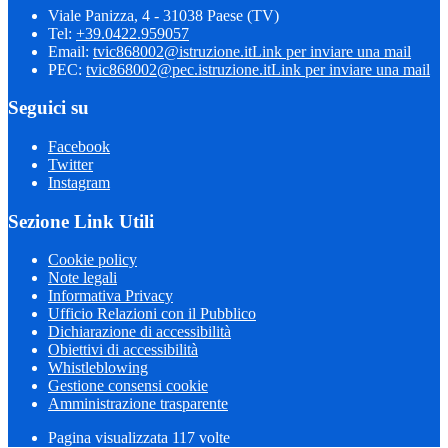
Viale Panizza, 4 - 31038 Paese (TV)
Tel:
+39.0422.959057
Email:
tvic868002@istruzione.it
Link per inviare una mail
PEC:
tvic868002@pec.istruzione.it
Link per inviare una mail
Seguici su
Facebook
Twitter
Instagram
Sezione Link Utili
Cookie policy
Note legali
Informativa Privacy
Ufficio Relazioni con il Pubblico
Dichiarazione di accessibilità
Obiettivi di accessibilità
Whistleblowing
Gestione consensi cookie
Amministrazione trasparente
Pagina visualizzata
117
volte