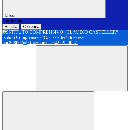
Chiudi
Conferma
Annulla
Conferma
Istituto Comprensivo "C. Casteller" di Paese
tvic868002@istruzione.it - 0422-959057