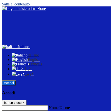
Salta al contenuto
Italiano
Italiano
English
Français
中文
عربى
Accedi
Accedi
button close
×
Nome Utente