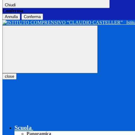
Chiudi
Conferma
Annulla
Conferma
Isti
close
Scuola
Panoramica