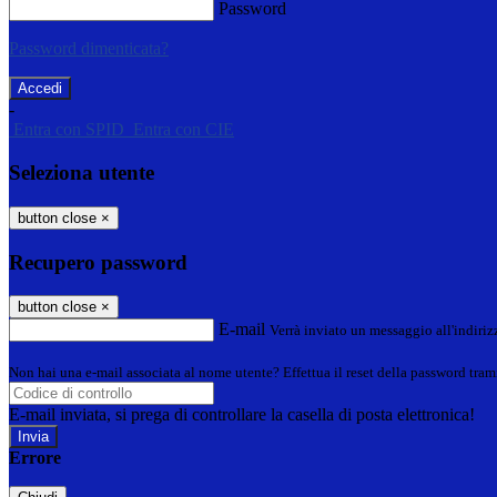
Password
Password dimenticata?
-
Entra con SPID
Entra con CIE
Seleziona utente
button close
×
Recupero password
button close
×
E-mail
Verrà inviato un messaggio all'indirizz
Non hai una e-mail associata al nome utente? Effettua il reset della password tram
E-mail inviata, si prega di controllare la casella di posta elettronica!
Errore