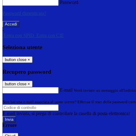
Password
Password dimenticata?
-
Entra con SPID
Entra con CIE
Seleziona utente
button close
×
Recupero password
button close
×
E-mail
Verrà inviato un messaggio all'indirizz
Non hai una e-mail associata al nome utente? Effettua il reset della password tram
E-mail inviata, si prega di controllare la casella di posta elettronica!
Errore