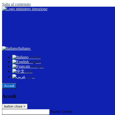
Salta al contenuto
Italiano
Italiano
English
Français
中文
عربى
Accedi
Accedi
button close
×
Nome Utente