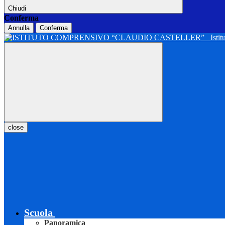
Chiudi
Conferma
Annulla
Conferma
Isti
close
Scuola
Panoramica