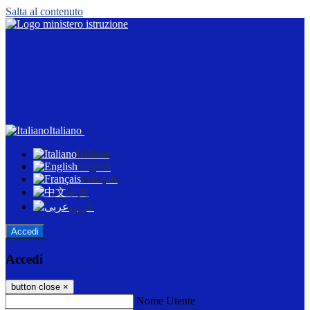
Salta al contenuto
Italiano
Italiano
English
Français
中文
عربى
Accedi
Accedi
button close
×
Nome Utente