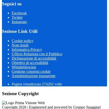
Seguici su
Facebook
Twitter
Instagram
Sezione Link Utili
Cookie policy
Note legali
Informativa Privacy
Ufficio Relazioni con il Pubblico
Dichiarazione di accessibilità
Obiettivi di accessibilità
Whistleblowing
Gestione consensi cookie
Amministrazione trasparente
Pagina visualizzata
274202
volte
Sezione Copyright
Copyright 2026 | Engineered and powered by Gruppo Spaggiari