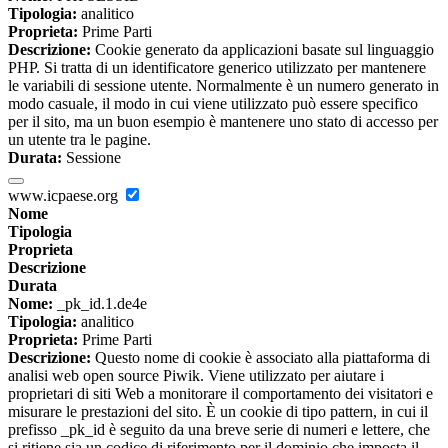
Tipologia:
analitico
Proprieta:
Prime Parti
Descrizione:
Cookie generato da applicazioni basate sul linguaggio
PHP. Si tratta di un identificatore generico utilizzato per mantenere
le variabili di sessione utente. Normalmente è un numero generato in
modo casuale, il modo in cui viene utilizzato può essere specifico
per il sito, ma un buon esempio è mantenere uno stato di accesso per
un utente tra le pagine.
Durata:
Sessione
www.icpaese.org
Nome
Tipologia
Proprieta
Descrizione
Durata
Nome:
_pk_id.1.de4e
Tipologia:
analitico
Proprieta:
Prime Parti
Descrizione:
Questo nome di cookie è associato alla piattaforma di
analisi web open source Piwik. Viene utilizzato per aiutare i
proprietari di siti Web a monitorare il comportamento dei visitatori e
misurare le prestazioni del sito. È un cookie di tipo pattern, in cui il
prefisso _pk_id è seguito da una breve serie di numeri e lettere, che
si ritiene sia un codice di riferimento per il dominio che imposta il