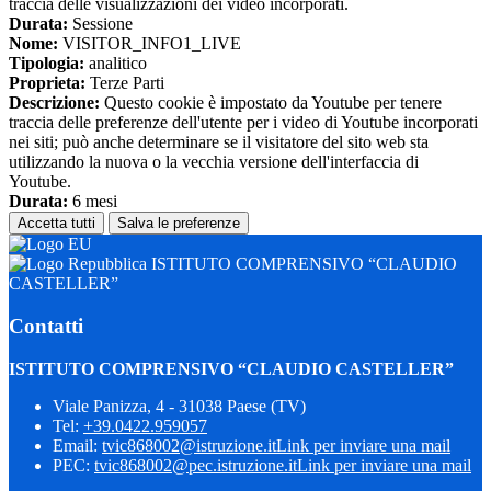
traccia delle visualizzazioni dei video incorporati.
Durata:
Sessione
Nome:
VISITOR_INFO1_LIVE
Tipologia:
analitico
Proprieta:
Terze Parti
Descrizione:
Questo cookie è impostato da Youtube per tenere
traccia delle preferenze dell'utente per i video di Youtube incorporati
nei siti; può anche determinare se il visitatore del sito web sta
utilizzando la nuova o la vecchia versione dell'interfaccia di
Youtube.
Durata:
6 mesi
Accetta tutti
Salva le preferenze
ISTITUTO COMPRENSIVO “CLAUDIO
CASTELLER”
Contatti
ISTITUTO COMPRENSIVO “CLAUDIO CASTELLER”
Viale Panizza, 4 - 31038 Paese (TV)
Tel:
+39.0422.959057
Email:
tvic868002@istruzione.it
Link per inviare una mail
PEC:
tvic868002@pec.istruzione.it
Link per inviare una mail