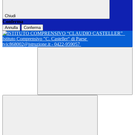
Chiudi
Conferma
Annulla
Conferma
Istituto Comprensivo "C. Casteller" di Paese
tvic868002@istruzione.it - 0422-959057