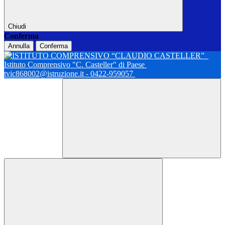
Chiudi
Conferma
Annulla
Conferma
Istituto Comprensivo "C. Casteller" di Paese
tvic868002@istruzione.it - 0422-959057