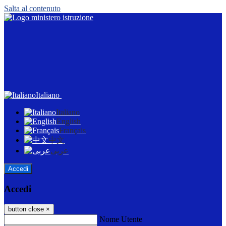
Salta al contenuto
Italiano
Italiano
English
Français
中文
عربى
Accedi
Accedi
button close
×
Nome Utente