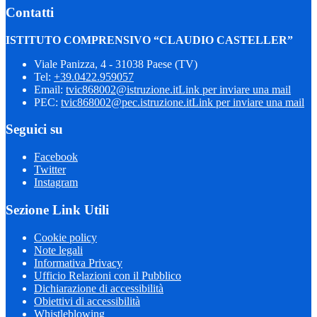
Contatti
ISTITUTO COMPRENSIVO “CLAUDIO CASTELLER”
Viale Panizza, 4 - 31038 Paese (TV)
Tel:
+39.0422.959057
Email:
tvic868002@istruzione.it
Link per inviare una mail
PEC:
tvic868002@pec.istruzione.it
Link per inviare una mail
Seguici su
Facebook
Twitter
Instagram
Sezione Link Utili
Cookie policy
Note legali
Informativa Privacy
Ufficio Relazioni con il Pubblico
Dichiarazione di accessibilità
Obiettivi di accessibilità
Whistleblowing