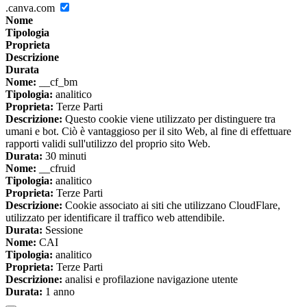
.canva.com
Nome
Tipologia
Proprieta
Descrizione
Durata
Nome:
__cf_bm
Tipologia:
analitico
Proprieta:
Terze Parti
Descrizione:
Questo cookie viene utilizzato per distinguere tra
umani e bot. Ciò è vantaggioso per il sito Web, al fine di effettuare
rapporti validi sull'utilizzo del proprio sito Web.
Durata:
30 minuti
Nome:
__cfruid
Tipologia:
analitico
Proprieta:
Terze Parti
Descrizione:
Cookie associato ai siti che utilizzano CloudFlare,
utilizzato per identificare il traffico web attendibile.
Durata:
Sessione
Nome:
CAI
Tipologia:
analitico
Proprieta:
Terze Parti
Descrizione:
analisi e profilazione navigazione utente
Durata:
1 anno