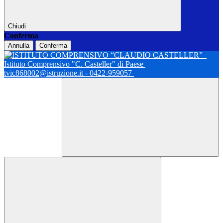
Chiudi
Conferma
Annulla
Conferma
Istituto Comprensivo "C. Casteller" di Paese
tvic868002@istruzione.it - 0422-959057