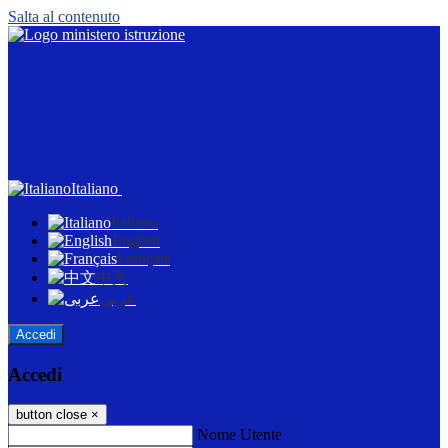
Salta al contenuto
Italiano
Italiano
English
Français
中文
عربى
Accedi
Accedi
button close
×
Nome Utente