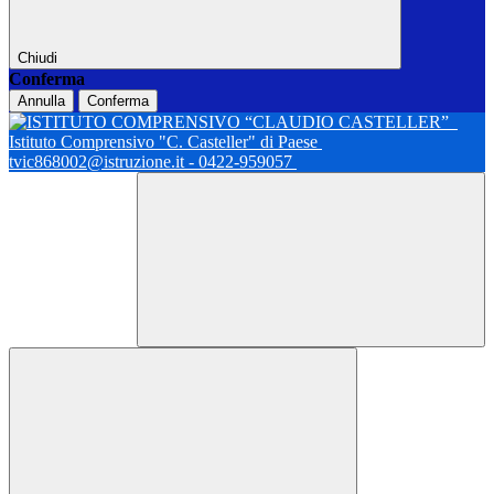
Chiudi
Conferma
Annulla
Conferma
Istituto Comprensivo "C. Casteller" di Paese
tvic868002@istruzione.it - 0422-959057