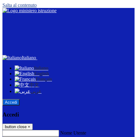
Salta al contenuto
Italiano
Italiano
English
Français
中文
عربى
Accedi
Accedi
button close
×
Nome Utente