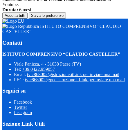
Youtube.
Durata:
6 mesi
Accetta tutti
Salva le preferenze
ISTITUTO COMPRENSIVO “CLAUDIO
CASTELLER”
Contatti
ISTITUTO COMPRENSIVO “CLAUDIO CASTELLER”
Viale Panizza, 4 - 31038 Paese (TV)
Tel:
+39.0422.959057
Email:
tvic868002@istruzione.it
Link per inviare una mail
PEC:
tvic868002@pec.istruzione.it
Link per inviare una mail
Seguici su
Facebook
Twitter
Instagram
Sezione Link Utili