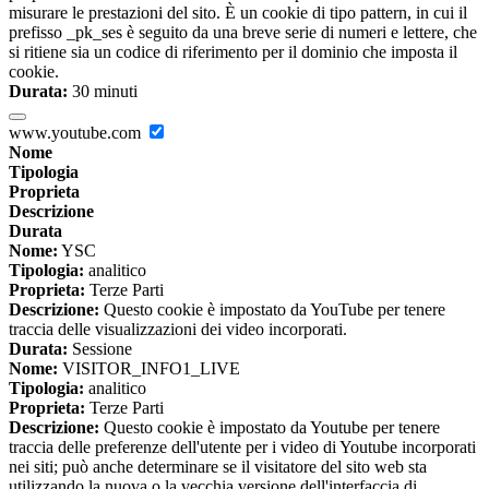
misurare le prestazioni del sito. È un cookie di tipo pattern, in cui il
prefisso _pk_ses è seguito da una breve serie di numeri e lettere, che
si ritiene sia un codice di riferimento per il dominio che imposta il
cookie.
Durata:
30 minuti
www.youtube.com
Nome
Tipologia
Proprieta
Descrizione
Durata
Nome:
YSC
Tipologia:
analitico
Proprieta:
Terze Parti
Descrizione:
Questo cookie è impostato da YouTube per tenere
traccia delle visualizzazioni dei video incorporati.
Durata:
Sessione
Nome:
VISITOR_INFO1_LIVE
Tipologia:
analitico
Proprieta:
Terze Parti
Descrizione:
Questo cookie è impostato da Youtube per tenere
traccia delle preferenze dell'utente per i video di Youtube incorporati
nei siti; può anche determinare se il visitatore del sito web sta
utilizzando la nuova o la vecchia versione dell'interfaccia di