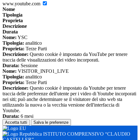
www.youtube.com
Nome
Tipologia
Proprieta
Descrizione
Durata
Nome:
YSC
Tipologia:
analitico
Proprieta:
Terze Parti
Descrizione:
Questo cookie è impostato da YouTube per tenere
traccia delle visualizzazioni dei video incorporati.
Durata:
Sessione
Nome:
VISITOR_INFO1_LIVE
Tipologia:
analitico
Proprieta:
Terze Parti
Descrizione:
Questo cookie è impostato da Youtube per tenere
traccia delle preferenze dell'utente per i video di Youtube incorporati
nei siti; può anche determinare se il visitatore del sito web sta
utilizzando la nuova o la vecchia versione dell'interfaccia di
Youtube.
Durata:
6 mesi
Accetta tutti
Salva le preferenze
ISTITUTO COMPRENSIVO “CLAUDIO
CASTELLER”