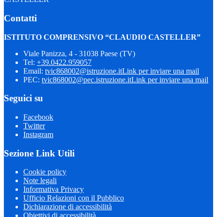
Contatti
ISTITUTO COMPRENSIVO “CLAUDIO CASTELLER”
Viale Panizza, 4 - 31038 Paese (TV)
Tel:
+39.0422.959057
Email:
tvic868002@istruzione.it
Link per inviare una mail
PEC:
tvic868002@pec.istruzione.it
Link per inviare una mail
Seguici su
Facebook
Twitter
Instagram
Sezione Link Utili
Cookie policy
Note legali
Informativa Privacy
Ufficio Relazioni con il Pubblico
Dichiarazione di accessibilità
Obiettivi di accessibilità