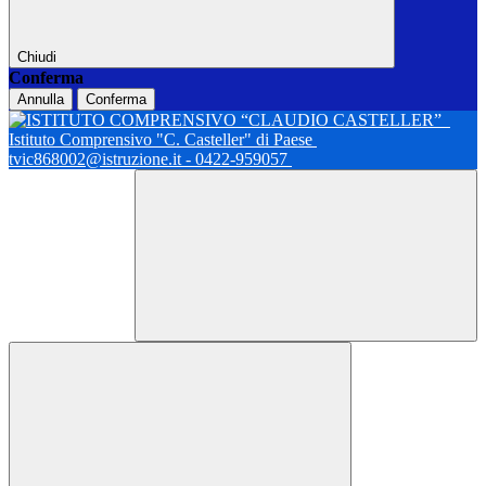
Chiudi
Conferma
Annulla
Conferma
Istituto Comprensivo "C. Casteller" di Paese
tvic868002@istruzione.it - 0422-959057