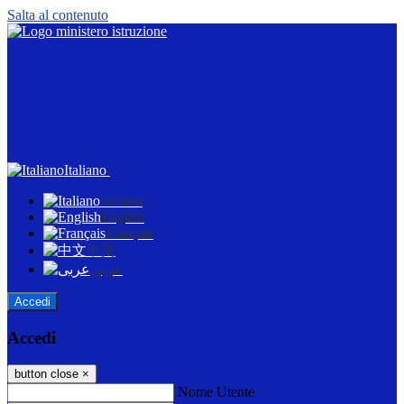
Salta al contenuto
Italiano
Italiano
English
Français
中文
عربى
Accedi
Accedi
button close
×
Nome Utente