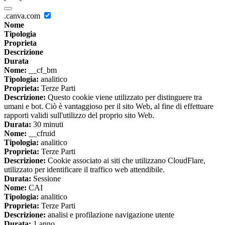
.canva.com
Nome
Tipologia
Proprieta
Descrizione
Durata
Nome:
__cf_bm
Tipologia:
analitico
Proprieta:
Terze Parti
Descrizione:
Questo cookie viene utilizzato per distinguere tra
umani e bot. Ciò è vantaggioso per il sito Web, al fine di effettuare
rapporti validi sull'utilizzo del proprio sito Web.
Durata:
30 minuti
Nome:
__cfruid
Tipologia:
analitico
Proprieta:
Terze Parti
Descrizione:
Cookie associato ai siti che utilizzano CloudFlare,
utilizzato per identificare il traffico web attendibile.
Durata:
Sessione
Nome:
CAI
Tipologia:
analitico
Proprieta:
Terze Parti
Descrizione:
analisi e profilazione navigazione utente
Durata:
1 anno